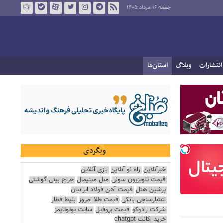
جمعه ۱۶ مرداد ۱۴۰۵
انتشارات
وبلاگ
استان‌ها
وبگردی
خبرآنلاین
راه نو آنلاین
بازی آنلاین
قیمت تلویزیون سونی
مبل مینیمال
جراح بینی گوشتی
پرشین هتل
قیمت آهن فولاد ایرانیان
اعتبارسنجی بانکی
قیمت طلا امروز
بلیط قطار
شرکت رادوکو
قیمت پروفیل
سایت یوتوتایمز
خرید اکانت chatgpt