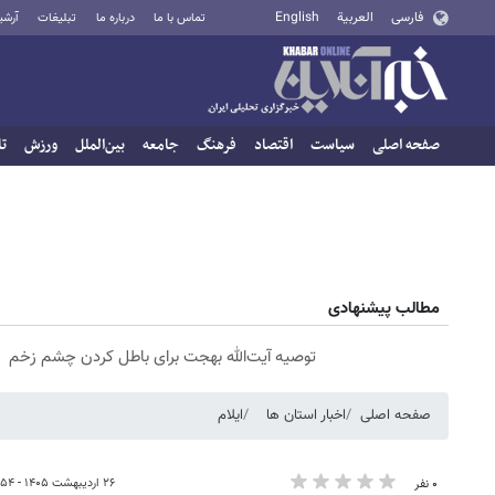
فارسی
العربية
English
تماس با ما
درباره ما
تبلیغات
آرشی
صفحه اصلی
سیاست
اقتصاد
فرهنگ
جامعه
بین‌الملل
ورزش
تا
مطالب پیشنهادی
توصیه آیت‌الله بهجت برای باطل کردن چشم زخم
صفحه اصلی
اخبار استان ها
ایلام
۲۶ اردیبهشت ۱۴۰۵ - ۱۳:۵۴
۰ نفر