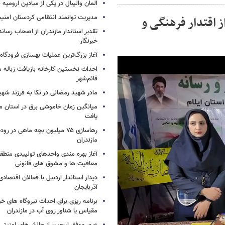
المان والیبال در یکی از میادین ارومی
مدیریت توانمند انتظامی کردستان امن
م، جلوه‌ای از اقتدار فرهنگی و
تقدیر استاندار مازندران از اصحاب رسان
خبرنگار
آغاز بزرگ‌ترین عملیات بهسازی فرودگا
احداث نخستین کارخانه بازیافت زباله ما
قائم‌شهر
مادر شهید رمضانی در نکا به فرزند 
میانگین زمان خاموشی برق در استان م
یافت
رهاسازی ۷۵ میلیون بچه ماهی در ر
مازندران
آغاز بهره مندی واحدهای تولییدی منطقه 
معافیت ها و مشوق های قانونی
دیدار استاندار اردبیل با فعالان اقتصا
آذربایجان
برنامه ریزی برای احداث نیروگاه های
مقیاس یا شناور روی آب در مازندران