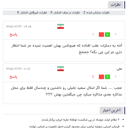
نظرات
نظرات منتشر شده: 2
نظرات در صف انتشار: 0
نظرات غیرقابل انتشار: 0
۰۹:۰۵ - ۱۴۰۵/۰۲/۲۶
پاسخ
1
1
آخه یه دمکرات عقب افتاده که هیچکس بهش اهمیت نمیده جز شما انتظار
داری جز این چی بگه؟ خخخخ
علی
۱۰:۱۶ - ۱۴۰۵/۰۲/۲۶
پاسخ
0
1
عجب .... شما اگر امثال سعید جلیلی رو داشتین و چندسال فقط برای محل
مذاکره بعدی مذاکره میکرد چی میگفتین بهش ؟؟؟؟
آخرین اخبار
۲ مقام‌ ارشد موساد در پی شکست توطئه علیه ایران برکنار شدند
فرمان اجرایی دوباره ترامپ برای محدود کردن «حق تابعیت بر اساس تولد»