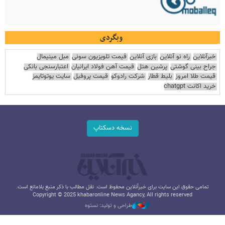
وبگردی
خبرآنلاین
راه نو آنلاین
بازی آنلاین
قیمت تلویزیون سونی
مبل مینیمال
جراح بینی گوشتی
پرشین هتل
قیمت آهن فولاد ایرانیان
اعتبارسنجی بانکی
قیمت طلا امروز
بلیط قطار
شرکت رادوکو
قیمت پروفیل
سایت یوتوتایمز
خرید اکانت chatgpt
نسخه دسکتاپ
تمامی حقوق این سایت برای خبرآنلاین محفوظ است. نقل مطالب با ذکر منبع بلامانع است.
Copyright © 2025 khabaronline News Agancy, All rights reserved
طراحی و تولید: نستوه