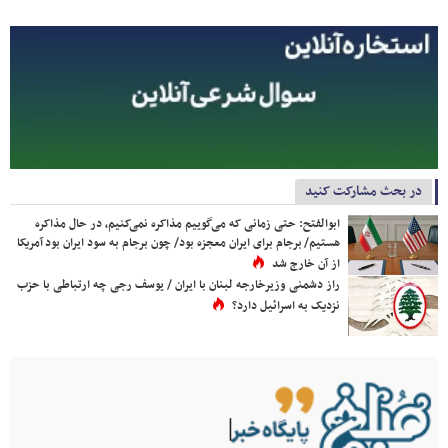
در بحث مشارکت کنید
ابوالفتح: حتی زمانی که می‌گوییم مذاکره نمی‌کنیم، در حال مذاکره
هستیم/ برجام برای ایران معجزه بود/ چون برجام به سود ایران بود آمریکا
از آن خارج شد
راز دشمنی وزیرخارجه لبنان با ایران / یوسف رجی چه ارتباطی با حزب
نزدیک به اسرائیل دارد؟