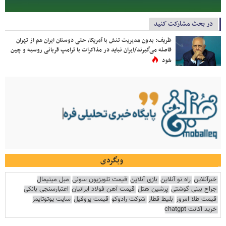
در بحث مشارکت کنید
ظریف: بدون مدیریت تنش با آمریکا، حتی دوستان ایران هم از تهران
فاصله می‌گیرند/ایران نباید در مذاکرات با ترامپ قربانی روسیه و چین
شود
وبگردی
خبرآنلاین
راه نو آنلاین
بازی آنلاین
قیمت تلویزیون سونی
مبل مینیمال
جراح بینی گوشتی
پرشین هتل
قیمت آهن فولاد ایرانیان
اعتبارسنجی بانکی
قیمت طلا امروز
بلیط قطار
شرکت رادوکو
قیمت پروفیل
سایت یوتوتایمز
خرید اکانت chatgpt