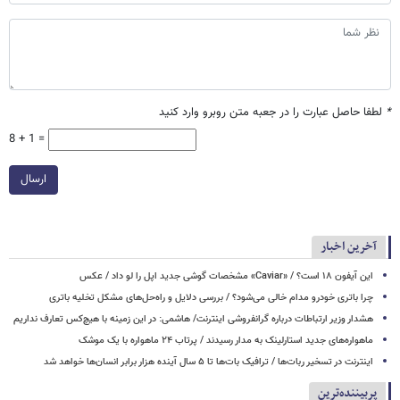
*
لطفا حاصل عبارت را در جعبه متن روبرو وارد کنید
8 + 1 =
ارسال
آخرین اخبار
این آیفون ۱۸ است؟ / «Caviar» مشخصات گوشی جدید اپل را لو داد / عکس
چرا باتری خودرو مدام خالی می‌شود؟ / بررسی دلایل و راه‌حل‌های مشکل تخلیه باتری
هشدار وزیر ارتباطات درباره گرانفروشی اینترنت/ هاشمی: در این زمینه با هیچ‌کس تعارف نداریم
ماهواره‌های جدید استارلینک به مدار رسیدند / پرتاب ۲۴ ماهواره با یک موشک
اینترنت در تسخیر ربات‌ها / ترافیک بات‌ها تا ۵ سال آینده هزار برابر انسان‌ها خواهد شد
پربیننده‌ترین