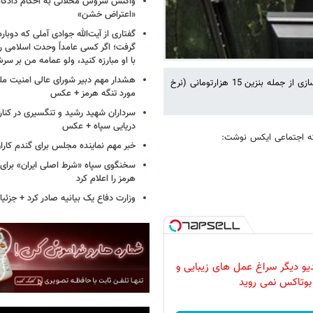
واکنش سروش محلاتی به احکام دادگاه‌
«اعتراض خشن»
گفتاری از آیت‌الله جوادی آملی که دوباره
گرفت؛ اگر کسی عامداً وحدت اسلامی را
با او مبارزه کنید، ولو عمامه من بر سر
هشدار مهم دبیر شورای عالی امنیت ملی
مالک شریعتی در توئیتی خطاب به پزشکیان نوشت: طراحان نادان/خائن گران‌سازی از جمله بنزین 15 هزارتومانی (نرخ
مورد تنگه هرمز + عکس
سرداران شهید رشید و تنگسیری در کنار 
دریایی سپاه + عکس
که اجتماعی ایکس نوشت:
خبر مهم نماینده مجلس برای گندم کارا
سخنگوی سپاه «شرط اصلی ایران» برای 
هرمز را اعلام کرد
وزارت دفاع یک بیانیه صادر کرد + جزئی
دیو دیگر سراغ عمل های زیبایی و
بوتاکس نمی روید