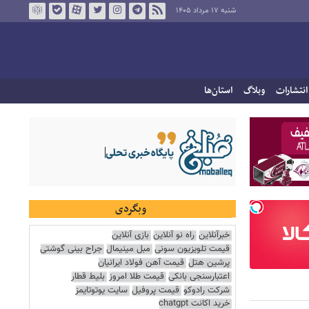
شنبه ۱۷ مرداد ۱۴۰۵
انتشارات
وبلاگ
استان‌ها
وبگردی
خبرآنلاین
راه نو آنلاین
بازی آنلاین
قیمت تلویزیون سونی
مبل مینیمال
جراح بینی گوشتی
پرشین هتل
قیمت آهن فولاد ایرانیان
اعتبارسنجی بانکی
قیمت طلا امروز
بلیط قطار
شرکت رادوکو
قیمت پروفیل
سایت یوتوتایمز
خرید اکانت chatgpt