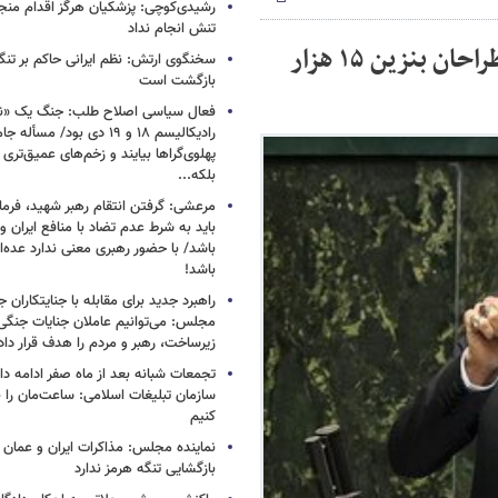
رشیدی‌کوچی: پزشکیان هرگز اقدام منجر
تنش انجام نداد
نماینده نزدیک به زاکانی خطاب به پزشکیان: طراحان بنزین ۱۵ هزار
سخنگوی ارتش: نظم ایرانی حاکم بر تنگ
بازگشت است
فعال سیاسی اصلاح طلب: جنگ یک «نه
رادیکالیسم ۱۸ و ۱۹ دی بود/ م
پهلوی‌گراها بیایند و زخم‌های عمیق‌تری ا
بلکه...
مرعشی: گرفتن انتقام رهبر شهید، فرما
باید به شرط عدم تضاد با منافع ایران و
باشد/ با حضور رهبری معنی ندارد عده‌
باشد!
راهبرد جدید برای مقابله با جنایتکاران ج
مجلس: می‌توانیم عاملان جنایات جنگی
زیرساخت‌، رهبر و مردم را هدف قرار دا
تجمعات شبانه بعد از ماه صفر ادامه دار
سازمان تبلیغات اسلامی: ساعت‌مان را با
کنیم
نماینده مجلس: مذاکرات ایران و عمان 
بازگشایی تنگه هرمز ندارد