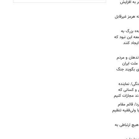
 به افزایش
ه هرمز غیرقابل
» بزرگ به
سأله جامعه این نبود که
یجاد کنند
ندهان و مردم
 ملت ایران
ای بگویند جنگ
نگی/ نماینده
 و کسانی که
دند مجازات کنیم
د/ قائم مقام
 ولی‌فقیه تنظیم‌
هیچ ارتباطی به