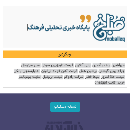
وبگردی
خبرآنلاین
راه نو آنلاین
بازی آنلاین
قیمت تلویزیون سونی
مبل مینیمال
جراح بینی گوشتی
پرشین هتل
قیمت آهن فولاد ایرانیان
اعتبارسنجی بانکی
قیمت طلا امروز
بلیط قطار
شرکت رادوکو
قیمت پروفیل
سایت یوتوتایمز
خرید اکانت chatgpt
نسخه دسکتاپ