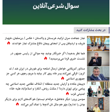
در بحث مشارکت کنید
نماز جماعت سران ترکیه، عربستان و پاکستان + عکس / بن‌سلمان، شهباز
شریف و اردوغان پس از امضای پیمان دفاع مشترک نماز خواندند
شما نظر بدهید/ اگر خبرنگار بودید چه سوالی از رئیس جمهور در
نشست خبری فردا می‌پرسیدید؟
سناتور آمریکایی خواهان ارسال اسلحه برای شورش در ایران شد / تد
کروز: فرقی نمی‌کند پسر شاه روی کار بیاید یا مریم رجوی، هر کسی جز
جمهوری اسلامی
«پیمان مکه» و آرایش جدید منطقه / ائتلاف نظامی جدید اسلامی چه
پیامی برای تهران دارد؟ / مثلث ریاض، آنکارا و اسلام‌آباد علیه خلاء
امنیتی غرب
سوسن پرور: دیگر «عاشق» حرفه‌ام نیستم/ شو آف‌های لازم برای بازیگر
بودن را ندارم/ مِهر هم مثل نان آدم‌ها را نمک‌گیر می‌کند