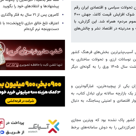
شما نظر بدهید/ خبرآنلاین را چگونه می‌
پیشنهادها و انتقادهای خود را بگویید
۱۴۰۵، در بستری از پیچیده‌ترین تحولات سیاسی و اقتصادی ایران رقم
خورد؛ رویدادی پساجنگی که با کوچ اجباری از مصلای تهران به فضای آنلاین، شوک افزایش قیمت کاغذ، جهش ۴۰۰
کامرون پس از ۲۱ سال به فکر واگذاری «آواتار» افتاد
عموم مردم» همراه شد. این گزارش، با
اعتراف تلخ خالق «بازی تاج‌وتخت»؛ با 
 و مدرنیته در اقتصاد نشر و چالش‌های
دست‌وپنجه نرم کرده‌ام
ل آسیب‌پذیرترین بخش‌های فرهنگ کشور
ن نوسانات ارزی و تحولات ساختاری به
نفس‌نفس افتاده، اما هر بار راهی برای بقا یافته است. با این حال، اردیبهشت سال ۱۴۰۵ ورق را به گونه‌ای دیگر
 یکی از پیچیده‌ترین، غبارآلودترین و
ز یک بازارچه سالانه برای تبادل کتاب، به
وار اقتصادی و امنیتی پساجنگ، به دنبال
م کشور پاک نشده بود که ویترین مجازی
مرکززدایی را به دوش سامانه‌های برخط