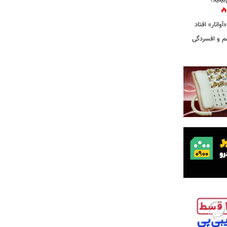
بینید؟
غم و افسردگی