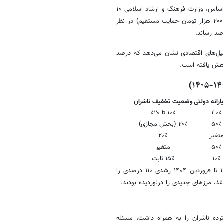
در دوره هفتم، این الگو جای خود را به یک نظام تخفیف ترکیبی داد. بر این اساس، وزارت فرهنگ و ارشاد اسلامی ۱۰
درصد یارانه اعتباری تا سقف خرید ۲ میلیون تومان برای هر کد ملی (معادل ۲۰۰ هزار تومان حمایت مستقیم) در نظر
لیل‌های اقتصادی نشان می‌دهد که درصد
هش یافته است.
ارانه دولتی
وضعیت تخفیف ناشران
۴۰٪
۱۰٪ تا ۲۰٪
۵۰٪
۲۰٪ (بخش مجازی)
تغیر
۲۰٪
۵۰٪
متغیر
۱۰٪
۱۵٪ ثابت
این تغییر سیاست در حالی رخ داد که میانگین قیمت کتاب از فروردین ۱۴۰۳ تا فروردین ۱۴۰۴ رشدی ۱۱۰ درصدی را
اغذ، مرزهای جدیدی را درنوردیده بودند.
رده ناشران را به همراه داشت، مسئله