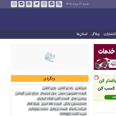
شنبه ۱۷ مرداد ۱۴۰۵
انتشارات
وبلاگ
استان‌ها
وبگردی
خبرآنلاین
راه نو آنلاین
بازی آنلاین
قیمت تلویزیون سونی
مبل مینیمال
جراح بینی گوشتی
پرشین هتل
قیمت آهن فولاد ایرانیان
اعتبارسنجی بانکی
قیمت طلا امروز
بلیط قطار
شرکت رادوکو
قیمت پروفیل
سایت یوتوتایمز
خرید اکانت chatgpt