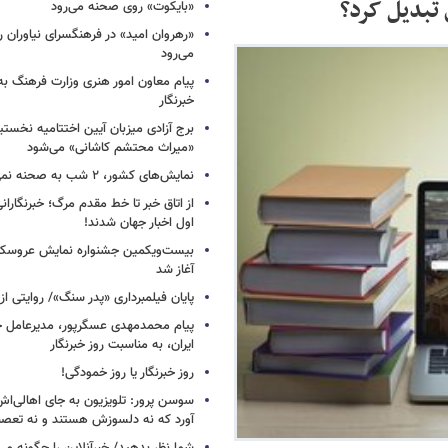
 تبدیل کرد؟
«بایکوت» روی صحنه می‌رود
«رهروان امید» در فرهنگسرای نیاوران
می‌رود
پیام معاون امور هنری وزارت فرهنگ به
خبرنگار
برج آزادی میزبان آیین اختتامیه نخستی
«میراث محتشم کاشانی» می‌شود
نمایش‌های کشور، ٢ شب به صحنه نمی‌روند
از اتاق خبر تا خط مقدم مرگ؛ خبرنگاران
اول اخبار جهان شدند!
بیست‌ویکمین جشنواره نمایش عروسکی
آغاز شد
پایان فیلمبرداری «پدر سنگ»/ روایتی ا
پیام محمدمهدی عسگرپور، مدیرعامل خا
ایران، به مناسبت روز خبرنگار
روز خبرنگار یا روز خمودگی!
سوسن پرور: تلویزیون به جای اهالی‌اش
آورد که نه دلسوزش هستند و نه تعصب