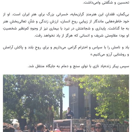
تحسین و شگفتی وامی‌داشت.
بی‌گمان، فقدانِ این هنرمندِ گران‌مایه، خسرانی بزرگ برای هنرِ ایران است. او از
خود خاطره‌هایی ماندگار از زیباییِ روحِ انسان، ارزشِ زندگی و شأنِ تعالی‌بخشِ هنر
به جا گذاشت. پایداری و شجاعتش در نبرد با بیماری نیز از وجوهِ کم‌نظیر شخصیتِ
او بود؛ مقاومتی شریف و انسانی که هرگز از یاد نخواهد رفت.
یاد و نامش را با سپاس و احترام گرامی می‌داریم و برای روحِ بلند و پاکش آرامش
و روشنایی آرزو می‌کنیم.»
سپس پیکر زنده‌یاد نازی با نوای سنج و دمام به جایگاه منتقل شد.