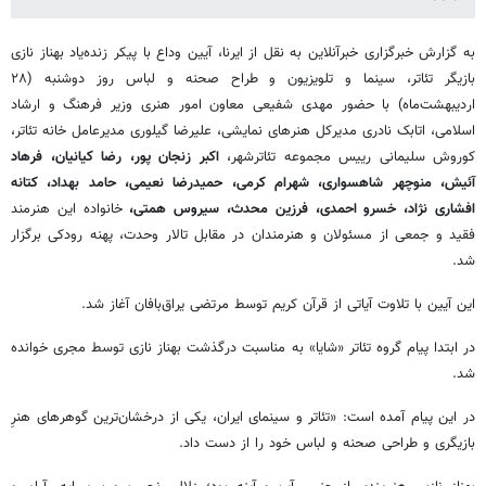
به گزارش خبرگزاری خبرآنلاین به نقل از ایرنا، آیین وداع با پیکر زنده‌یاد بهناز نازی
بازیگر تئاتر، سینما و تلویزیون و طراح صحنه و لباس روز دوشنبه (٢٨
اردیبهشت‌ماه) با حضور مهدی شفیعی معاون امور هنری وزیر فرهنگ و ارشاد
اسلامی، اتابک نادری مدیرکل هنرهای نمایشی، علیرضا گیلوری مدیرعامل خانه تئاتر،
کوروش سلیمانی رییس مجموعه تئاترشهر،
اکبر زنجان پور، رضا کیانیان، فرهاد
آئیش، منوچهر شاهسواری، شهرام کرمی، حمیدرضا نعیمی، حامد بهداد، کتانه
افشاری نژاد، خسرو احمدی، فرزین محدث، سیروس همتی،
خانواده این هنرمند
فقید و جمعی از مسئولان و هنرمندان در مقابل تالار وحدت، پهنه رودکی برگزار
شد.
این آیین با تلاوت آیاتی از قرآن کریم توسط مرتضی یراق‌بافان آغاز شد.
در ابتدا پیام گروه تئاتر «شایا» به مناسبت درگذشت بهناز نازی توسط مجری خوانده
شد.
در این پیام آمده است: «تئاتر و سینمای ایران، یکی از درخشان‌ترین گوهرهای هنرِ
بازیگری و طراحی صحنه و لباس خود را از دست داد.