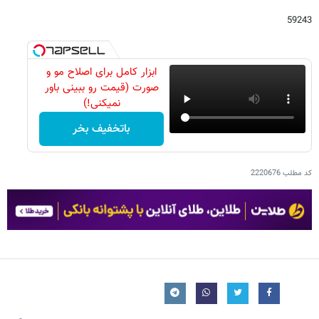
59243
ابزار کامل برای اصلاح مو و
صورت (قیمت رو ببینی باور
نمیکنی!)
باتخفیف بخر
کد مطلب
2220676