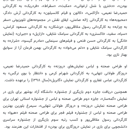
بودن»، «دختری با شنل ارغوانی»، «مکبث»، «سقراط»، «فردریک» به کارگردانی
حمیدرضا نعیمی، «آژاکس»، «کالون و قیام کاتسیلون» به کارگردانی آرش دادگر،
«محبوبه‌ها» به کارگردانی ژاله صامتی، ایفای نقش در مجموعه‌های تلویزیونی «سفر
به چزابه» به کارگردانی رسول ملاقلی‌پور، «پزشکان» به کارگردانی مسعود کرامتی،
«سیاه، سفید، خاکستری» به کارگردانی سیامک شایقی، «ازازیل» و «جیران» (نمایش
خانگی) به کارگردانی حسن فتحی و فیلم‌های سینمایی «مادرم گیسو»، «شراره» به
کارگردانی سیامک شایقی و «دلم می‌خواد» به کارگردانی بهمن فرمان آرا از سوابق
بهناز نازی بود.
او طراحی صحنه و لباس نمایش‌های «روزنه» به کارگردانی حمیدرضا نعیمی،
«روزگار طولانی تنهایی» به کارگردانی شهرام کرمی و «انتظار با بوی نرگس» به
کارگردانی عباس غفاری و کارگردانی نمایش «گابریل»(سال ۱۳۹۸) را برعهده داشت.
همچنین دریافت جایزه دوم بازیگری از جشنواره دانشگاه آزاد بوشهر برای بازی در
نمایش «گمه‌سار»، جایزه دوم طراحی صحنه و لباس از جشنواره استانی تهران برای
طراحی صحنه نمایش «روزنه» و «روزگار طولانی تنهایی»، سیمرغ بلورین بهترین
طراحی صحنه و لباس از جشنواره فیلم فجر برای طراحی صحنه فیلم «هیوا» به
کارگردانی رسول ملاقلی‌پور و کسب رتبه سوم بازیگری از جشنواره سراسری
دانشجویی برای بازی در نمایش «روزگاری برای بودن» از افتخارات این هنرمند بود.