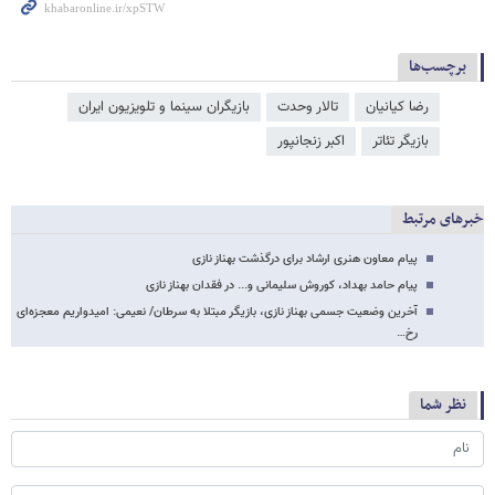
برچسب‌ها
رضا کیانیان
تالار وحدت
بازیگران سینما و تلویزیون ایران
بازیگر تئاتر
اکبر زنجانپور
خبرهای مرتبط
پیام معاون هنری ارشاد برای درگذشت بهناز نازی
پیام حامد بهداد، کوروش سلیمانی و... در فقدان بهناز نازی
آخرین وضعیت جسمی بهناز نازی، بازیگر مبتلا به سرطان/ نعیمی: امیدواریم معجزه‌ای
رخ…
نظر شما