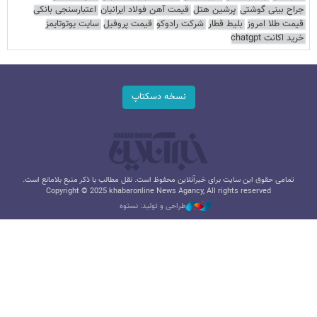
جراح بینی گوشتی
پرشین هتل
قیمت آهن فولاد ایرانیان
اعتبارسنجی بانکی
قیمت طلا امروز
بلیط قطار
شرکت رادوکو
قیمت پروفیل
سایت یوتوتایمز
خرید اکانت chatgpt
نسخه دسکتاپ
تمامی حقوق این سایت برای خبرآنلاین محفوظ است. نقل مطالب با ذکر منبع بلامانع است.
Copyright © 2025 khabaronline News Agancy, All rights reserved
طراحی و تولید: نستوه