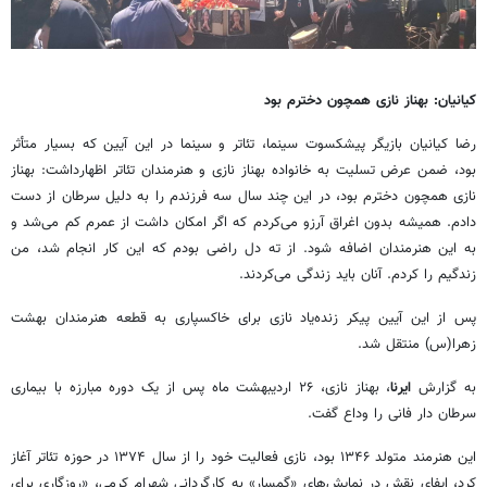
کیانیان: بهناز نازی همچون دخترم بود
رضا کیانیان بازیگر پیشکسوت سینما، تئاتر و سینما در این آیین که بسیار متأثر
بود، ضمن عرض تسلیت به خانواده بهناز نازی و هنرمندان تئاتر اظهارداشت: بهناز
نازی همچون دخترم بود، در این چند سال سه فرزندم را به دلیل سرطان از دست
دادم. همیشه بدون اغراق آرزو می‌کردم که اگر امکان داشت از عمرم کم می‌شد و
به این هنرمندان اضافه شود. از ته دل راضی بودم که این کار انجام شد، من
زندگیم را کردم. آنان‌ باید زندگی می‌کردند.
پس از این آیین پیکر زنده‌یاد نازی برای خاکسپاری به قطعه هنرمندان بهشت
زهرا(س) منتقل شد.
به گزارش
ایرنا
، بهناز نازی، ۲۶ اردیبهشت ماه پس از یک دوره مبارزه با بیماری
سرطان دار فانی را وداع گفت.
این هنرمند متولد ۱۳۴۶ بود، نازی فعالیت خود را از سال ۱۳۷۴ در حوزه تئاتر آغاز
کرد، ایفای نقش در نمایش‌های «گمسار» به کارگردانی شهرام کرمی، «روزگاری برای