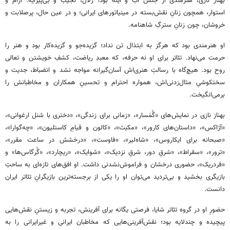
بهناز نازی، هنرمندی از جنس آب و آینه بود؛ زلال، نجیب و بی‌پیرایه. آرام و
استوار، همچون زنانِ نقش‌بسته در مینیاتورهای ایرانی؛ و در عین حال، پرصلابت و
خروشان، چون زنانِ سترگِ شاهنامه.
او هنرمندی بود که هرگز به ابتذال تن نداد؛ گزیده‌جو و گزیده‌کار بود و هنر را
حرمت می‌نهاد. تئاتر برای او نه حرفه، که معبدِ ریاضت، کشفِ خویشتن و تعالی
روح بود. هیچ‌گاه با رسالتِ هنری‌اش آسان‌گیرانه مواجه نشد و انضباط، جدیت و
سختکوشیِ مثال‌زدنی‌اش، همواره احترام و تحسینِ همکاران و مخاطبانش را
برمی‌انگیخت.
بهناز نازی در نمایش‌های «گُمَسار»، «زمانی برای زندگی»، «دختری با شنل ارغوانی»،
«آژاکس»، «داستان‌های کارور»، «مکبث»، «کالون و قیامِ کاستلیون»، «چه‌گوارا»،
«صبحانه برای ایکاروس»، «شاه‌لیر»، «فاوست»، «درخشش در ساعت مقرر»،
«ترور»، «سقراط»، «شرقِ دور، شرقِ نزدیک»، «شوایک»، «ریچارد»، «گُرگاس‌ها» و
«فردریک»، حضوری درخشان و فراموش‌نشدنی داشت. او افق‌های تازه‌ای به ساحتِ
بازیگری بخشید و بی‌تردید می‌توان او را یکی از برجسته‌ترین بازیگرانِ تئاتر ایران
دانست.
حضورِ او در گروه تئاتر شایا، فرصتی یگانه برای آفرینش، تجربه و زیستنِ نقش‌هایی
پیچیده و چندلایه بود؛ نقش‌آفرینی‌هایی که مخاطبان ایرانی و غیرایرانی را به