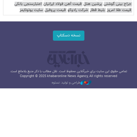
جراح بینی گوشتی
پرشین هتل
قیمت آهن فولاد ایرانیان
اعتبارسنجی بانکی
قیمت طلا امروز
بلیط قطار
شرکت رادوکو
قیمت پروفیل
سایت یوتوتایمز
نسخه دسکتاپ
تمامی حقوق این سایت برای خبرآنلاین محفوظ است. نقل مطالب با ذکر منبع بلامانع است.
Copyright © 2025 khabaronline News Agancy, All rights reserved
طراحی و تولید: نستوه