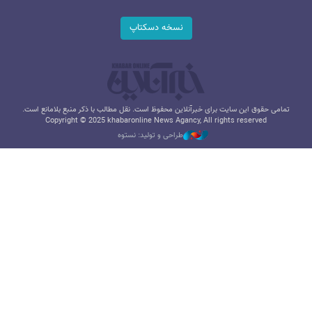
نسخه دسکتاپ
تمامی حقوق این سایت برای خبرآنلاین محفوظ است. نقل مطالب با ذکر منبع بلامانع است.
Copyright © 2025 khabaronline News Agancy, All rights reserved
طراحی و تولید: نستوه