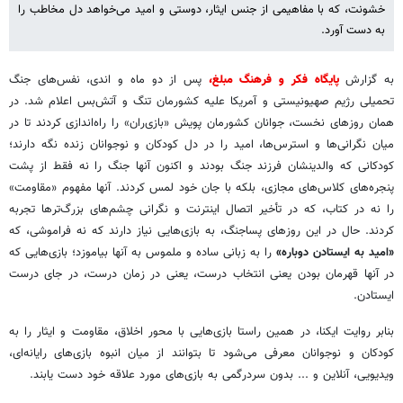
خشونت، که با مفاهیمی از جنس ایثار، دوستی و امید می‌خواهد دل مخاطب را
به دست آورد.
به گزارش
پایگاه فکر و فرهنگ مبلغ،
پس از دو ماه و اندی، نفس‌های جنگ
تحمیلی رژیم صهیونیستی و آمریکا علیه کشورمان تنگ و آتش‌بس اعلام شد. در
همان روزهای نخست، جوانان کشورمان پویش «بازی‌ران» را راه‌اندازی کردند تا در
میان نگرانی‌ها و استرس‌ها، امید را در دل کودکان و نوجوانان زنده نگه دارند؛
کودکانی که والدینشان فرزند جنگ بودند و اکنون آنها جنگ را نه فقط از پشت
پنجره‌های کلاس‌های مجازی، بلکه با جان خود لمس کردند. آنها مفهوم «مقاومت»
را نه در کتاب، که در تأخیر اتصال اینترنت و نگرانی چشم‌های بزرگ‌ترها تجربه
کردند. حال در این روزهای پساجنگ، به بازی‌هایی نیاز دارند که نه فراموشی، که
«امید به ایستادن دوباره»
را به زبانی ساده و ملموس به آنها بیاموزد؛ بازی‌هایی که
در آنها قهرمان بودن یعنی انتخاب درست، یعنی در زمان درست، در جای درست
ایستادن.
بنابر روایت ایکنا، در همین راستا بازی‌هایی با محور اخلاق، مقاومت و ایثار را به
کودکان و نوجوانان معرفی می‌شود تا بتوانند از میان انبوه بازی‌های رایانه‌ای،
ویدیویی، آنلاین و ... بدون سردرگمی به بازی‌های مورد علاقه خود دست یابند.