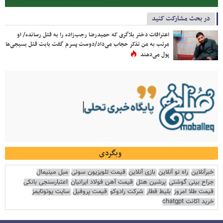
در بحث مشارکت کنید
اعترافات دختر بلاگری که حمیدرضا رجب‌زاده را به قتل رسانده/ او
مرتب به من تذکر حجاب می‌داد/دوست پسرم گفت بابت قتل بسیجی‌ها
پول می‌دهند
وبگردی
خبرآنلاین
راه نو آنلاین
بازی آنلاین
قیمت تلویزیون سونی
مبل مینیمال
جراح بینی گوشتی
پرشین هتل
قیمت آهن فولاد ایرانیان
اعتبارسنجی بانکی
قیمت طلا امروز
بلیط قطار
شرکت رادوکو
قیمت پروفیل
سایت یوتوتایمز
خرید اکانت chatgpt