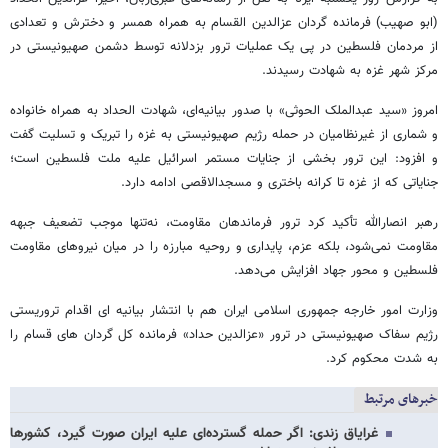
(ابو صهیب) فرمانده گردان عزالدین القسام به همراه همسر و دخترش و تعدادی
از مردمان فلسطین در پی یک عملیات ترور بزدلانه توسط دشمن صهیونیستی در
مرکز شهر غزه به شهادت رسیدند.
امروز «سید عبدالملک الحوثی» با صدور بیانیه‌ای، شهادت الحداد به همراه خانواده
و شماری از غیرنظامیان در حمله رژیم صهیونیستی به غزه را تبریک و تسلیت گفت
و افزود: این ترور بخشی از جنایات مستمر اسرائیل علیه ملت فلسطین است؛
جنایاتی که از غزه تا کرانه باختری و مسجدالاقصی ادامه دارد.
رهبر انصارالله تأکید کرد ترور فرماندهان مقاومت، نه‌تنها موجب تضعیف جبهه
مقاومت نمی‌شود، بلکه عزم، پایداری و روحیه مبارزه را در میان نیروهای مقاومت
فلسطین و محور جهاد افزایش می‌دهد.
وزارت امور خارجه جمهوری اسلامی ایران هم با انتشار بیانیه ای اقدام تروریستی
رژیم سفاک صهیونیستی در ترور «عزالدین حداد» فرمانده کل گردان های قسام را
به شدت محکوم کرد.
خبرهای مرتبط
غرایاق زندی:‌ اگر حمله گسترده‌ای علیه ایران صورت گیرد، کشورها