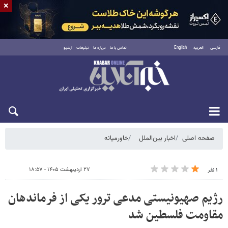
×
فارسی
العربية
English
تماس با ما
درباره ما
تبلیغات
آرشیو
یکشنبه ۱۸ مرداد ۱۴۰۵
صفحه اصلی
اخبار بین‌الملل
خاورمیانه
۲۷ اردیبهشت ۱۴۰۵ - ۱۸:۵۷
۱ نفر
رژیم صهیونیستی مدعی ترور یکی از فرماندهان
مقاومت فلسطین شد