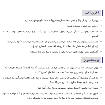
آخرین اخبار
روس‌اتم: در حال بازگرداندن متخصصان به نیروگاه هسته‌ای بوشهر هستیم
رایزنی امیر قطر با سلطان عمان
هشدار مرجع دینی عراقی درباره تبدیل توافق عربستان، پاکستان و ترکیه به عامل تهدید وحدت
اسلام
عقب‌نشینی پنهانی در کاخ سفید؛ ترامپ بی‌خیال توافق هسته‌ای با ایران شد؟ / وال‌استریت
ژورنال: ترامپ به دنبال یک «پایان آبرومندانه» بدون امضای توافق
گفتگوی تلفنی وزرای امور خارجه اردن و بحرین درباره تحولات منطقه
پربیننده‌ترین
وزیر خارجه‌ای که کنوانسیون خزر را امضا کرد در مورد تصویب آن چه گفت؟ / هشدار ظریف که
بعد از ۸ سال دوباره روی میز آمد؛ «خط مبدأ را اول تعیین کنید»
پدافند گران‌قیمت آمریکایی نایاب شد / پاتریوت چیست و چرا انقدر تقاضا برای آن زیاد است؟ /
چه بر سر ذخایر موشک‌های پدافندی آمریکا آمد؟
سی‌ان‌ان: ترامپ ۲ سنگر سنتی جمهوری‌خواهان را واگذار کرد
ظهور مجدد بشار الجعفری + عکس / حضور جنجالی «دیپلمات سابق اسد» در جشن تولد موسکو؛
ویدیوی نماینده پیشین سوریه در سازمان ملل سوری‌ها را خشمگین کرد