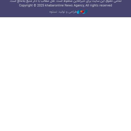
تمامی حقوق این سایت برای خبرآنلاین محفوظ است. نقل مطالب با ذکر منبع بلامانع است.
Copyright © 2025 khabaronline News Agancy, All rights reserved
طراحی و تولید: نستوه