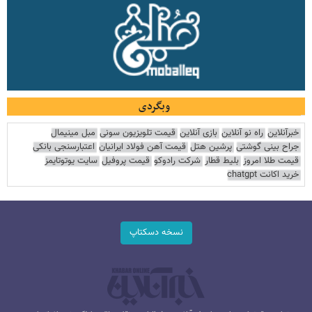
وبگردی
خبرآنلاین
راه نو آنلاین
بازی آنلاین
قیمت تلویزیون سونی
مبل مینیمال
جراح بینی گوشتی
پرشین هتل
قیمت آهن فولاد ایرانیان
اعتبارسنجی بانکی
قیمت طلا امروز
بلیط قطار
شرکت رادوکو
قیمت پروفیل
سایت یوتوتایمز
خرید اکانت chatgpt
نسخه دسکتاپ