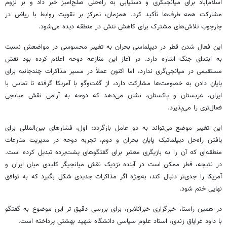
اسلام‌آباد برای میانجیگری و دستیابی به راه‌حلی صلح‌آمیز خبر داد و بر لزوم
مشارکت همه طرف‌ها تأکید کرد. همزمان، تمرکز بر تقویت روابط با ریاض در
چارچوب تلاش‌های مشترک برای کاهش تنش در منطقه دیده می‌شود.
این فعال شدن قطر در دیپلماسی بحران به تغییر محسوسی در مواضعش نسبت
به ابتدای جنگ اشاره دارد. در آغاز این منازعه دوحه اعلام کرده بود نقش
مستقیمی در میانجی‌گری ندارد، اما اکنون عملاً در مسیر مذاکرات چندجانبه برای
پایان دادن به خصومت‌ها مشارکت دارد، از گفت‌وگو با آمریکا گرفته تا تماس با
ایران، عربستان و پاکستان، نشان می‌دهد که دوحه به آرامی نقش میانجی
فعال‌تری را می‌پذیرد.
این تغییر موضع می‌تواند به دو عامل بازگردد: اول، فشارهای بین‌المللی برای
یافتن راه‌حل دیپلماتیک پایان بحران و دوم، تجربه دوحه در مدیریت منازعات
منطقه‌ای که آن را به بازیگری معتبر برای گفتگوهای پشت‌پرده تبدیل کرده است.
در نتیجه، قطر ممکن است در آینده نزدیک نقش میانجیگر کلیدی میان ایران و
آمریکا را جدی‌تر دنبال کند، به‌ویژه اگر مذاکرات جدیدی شکل بگیرد که به توافق
نهایی ختم شود.
در همین راستا، خبرگزاری خبرآنلاین، برای بررسی دقیق تر این موضوع به گفتگو
با داود غرایاق زندی، استاد علوم سیاسی دانشگاه شهید بهشتی پرداخته است.