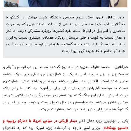
داود غرایاق زندی، استاد علوم سیاسی دانشگاه شهید بهشتی در گفتگو با
خبرآنلاین تاکید کرد: «به نظر می‌رسد غیر از امارات متحده عربی که به صورت
ساختاری با اسراییل در ارتباط است، بقیه کشورها رویکرد مشترکی دارند. اما قطر
و عمان نسبت به کویت و حتی عربستان رویکرد همدلانه بیشتری نسبت به ایران
دارند. به رغم اگر قرار باشد حمله گسترده علیه ایران توسط غرب صورت گیرد،
همه آنها حاضرند که هزینه آن را بپردازند.»
خبرآنلاین - محمد عارف معزی:
در سه روز گذشته محمد بن عبدالرحمن آل‌ثانی،
نخست‌وزیر و وزیر خارجه ⁧قطر⁩ به یکی از فعال‌ترین چهره‌های دیپلماتیک منطقه
تبدیل شده است؛ اقدامی که نشان می‌دهد دوحه می‌خواهد نقش متفاوت‌تری
نسبت به مواضع قبلی‌اش در بحران میان ایران و آمریکا ایفا کند. علیرغم اینکه
دولت قطر در ابتدای این جنگ گفته بود نقشی در میانجی‌گری ندارد، اکنون شواهد
میدانی نشان می‌دهد که مواضعش در حال تحول است و دوحه به‌طور فعال در
گفت‌وگوها برای پایان دادن به خصومت‌ها مشارکت می‌کند.
یکی از مهم‌ترین رویدادهای اخیر
دیدار آل‌ثانی در میامی آمریکا با «مارکو روبیو» و
«استیو ویتکاف»
، وزرای امور خارجه و فرستاده ویژه آمریکا بود که به گفت‌وگو