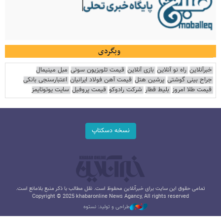
وبگردی
خبرآنلاین
راه نو آنلاین
بازی آنلاین
قیمت تلویزیون سونی
مبل مینیمال
جراح بینی گوشتی
پرشین هتل
قیمت آهن فولاد ایرانیان
اعتبارسنجی بانکی
قیمت طلا امروز
بلیط قطار
شرکت رادوکو
قیمت پروفیل
سایت یوتوتایمز
نسخه دسکتاپ
تمامی حقوق این سایت برای خبرآنلاین محفوظ است. نقل مطالب با ذکر منبع بلامانع است.
Copyright © 2025 khabaronline News Agancy, All rights reserved
طراحی و تولید: نستوه