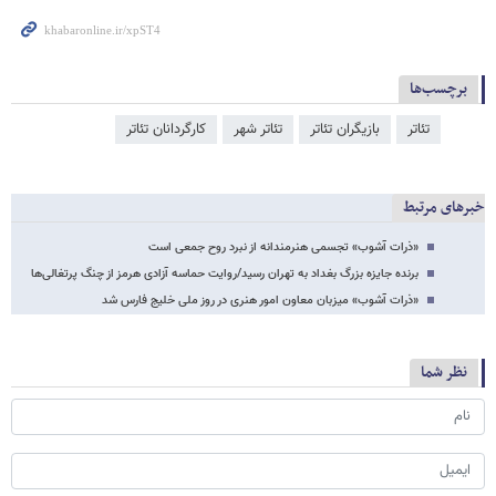
برچسب‌ها
تئاتر
بازیگران تئاتر
تئاتر شهر
کارگردانان تئاتر
خبرهای مرتبط
«ذرات آشوب» تجسمی هنرمندانه از نبرد روح جمعی است
برنده جایزه بزرگ بغداد به تهران رسید/روایت حماسه آزادی هرمز از چنگ پرتغالی‌ها
«ذرات آشوب» میزبان معاون امور هنری در روز ملی خلیج فارس شد
نظر شما