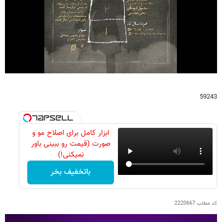
59243
ابزار کامل برای اصلاح مو و
صورت (قیمت رو ببینی باور
نمیکنی!)
باتخفیف بخر
کد مطلب
2220667