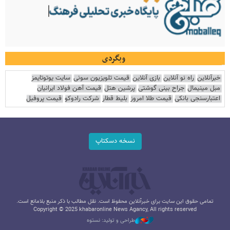
وبگردی
خبرآنلاین
راه نو آنلاین
بازی آنلاین
قیمت تلویزیون سونی
سایت یوتوتایمز
مبل مینیمال
جراح بینی گوشتی
پرشین هتل
قیمت آهن فولاد ایرانیان
اعتبارسنجی بانکی
قیمت طلا امروز
بلیط قطار
شرکت رادوکو
قیمت پروفیل
نسخه دسکتاپ
تمامی حقوق این سایت برای خبرآنلاین محفوظ است. نقل مطالب با ذکر منبع بلامانع است.
Copyright © 2025 khabaronline News Agancy, All rights reserved
طراحی و تولید: نستوه