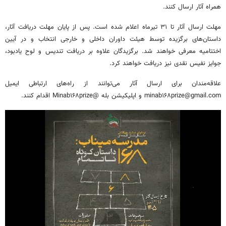
همراه آثار ارسال کنند.
مهلت ارسال آثار تا ۳۱ تیرماه اعلام شده است. پس از پایان مهلت دریافت آثار،
داستان‌های برگزیده توسط هیئت داوران داخلی و خارجی انتخاب و در آیین
اختتامیه معرفی خواهند شد. برگزیدگان علاوه بر دریافت تندیس و لوح یادبود،
جوایز نفیس نقدی نیز دریافت خواهند کرد.
علاقه‌مندان برای ارسال آثار می‌توانند از راه‌های ارتباطی ایمیل
minab۱۶۸prize@gmail.com و اپلیکیشن بله @Minab۱۶۸prize اقدام کنند.