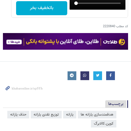
باتخفیف بخر
کد مطلب
2220840
برچسب‌ها
هدفمندسازی یارانه ​‌ها
یارانه
توزیع نقدی یارانه
حذف یارانه
کوپن.کالابرگ