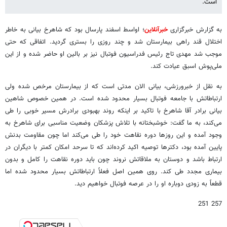
است.
به گزارش خبرگزاری
خبرآنلاین
؛ اواسط اسفند پارسال بود که شاهرخ بیانی به خاطر
اختلال قند راهی بیمارستان شد و چند روزی را بستری گردید. اتفاقی که حتی
موجب شد مهدی تاج رئیس فدراسیون فوتبال نیز بر بالین او حاضر شده و از این
ملی‌پوش اسبق عیادت کند.
به نقل از خبرورزشی، بیانی الان مدتی است که از بیمارستان مرخص شده ولی
ارتباطاتش با جامعه فوتبال بسیار محدود شده است. در همین خصوص شاهین
بیانی برادر آقا شاهرخ با تاکید بر اینکه روند بهبودی برادرش مسیر خوبی را طی
می‌کند، به ما گفت: خوشبختانه با تلاش پزشکان وضعیت مناسبی برای شاهرخ به
وجود آمده و این روزها دوره نقاهت خود را طی می‌کند اما چون مقاومت بدنش
پایین آمده بود، دکترها توصیه اکید کرده‌اند که تا سرحد امکان کمتر با دیگران در
ارتباط باشد و دوستان به ملاقاتش نروند چون باید دوره نقاهت را کامل و بدون
بیماری مجدد طی کند. روی همین اصل فعلاً ارتباطاتش بسیار محدود شده اما
قطعاً به زودی دوباره او را در عرصه فوتبال خواهیم دید.
257 251