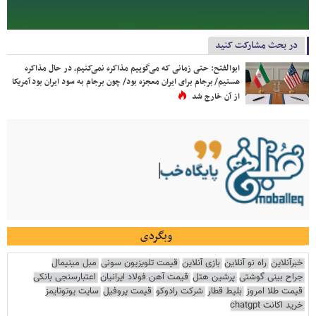
در بحث مشارکت کنید
ابوالفتح: حتی زمانی که می‌گوییم مذاکره نمی‌کنیم، در حال مذاکره
هستیم/ برجام برای ایران معجزه بود/ چون برجام به سود ایران بود آمریکا
از آن خارج شد
وبگردی
خبرآنلاین
راه نو آنلاین
بازی آنلاین
قیمت تلویزیون سونی
مبل مینیمال
جراح بینی گوشتی
پرشین هتل
قیمت آهن فولاد ایرانیان
اعتبارسنجی بانکی
قیمت طلا امروز
بلیط قطار
شرکت رادوکو
قیمت پروفیل
سایت یوتوتایمز
خرید اکانت chatgpt