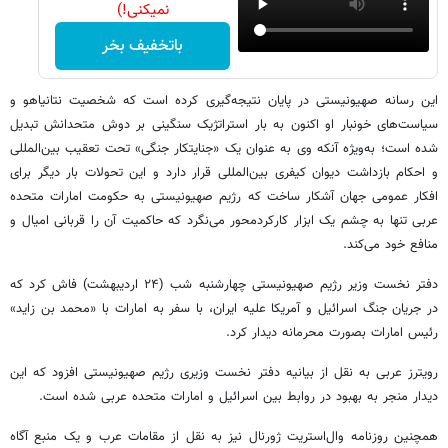
نمیکنی!)
باتخفیف بخر
این رسانه صهیونیستی در پایان نتیجه‌گیری کرده است که شخصیت نتانیاهو و
سیاست‌های خونبار او اکنون به بار استراتژیک سنگینی بر دوش متحدانش تبدیل
شده است؛ به‌ویژه آنکه وی به عنوان یک «جنایتکار جنگی» تحت تعقیب بین‌المللی
و احکام بازداشت دیوان کیفری بین‌المللی قرار دارد و این تحولات بار دیگر برای
افکار عمومی جهان آشکار ساخت که رژیم صهیونیستی به حکومت امارات متحده
عربی تنها به چشم یک ابزار کارکردمحور می‌نگرد که حاکمیت آن را قربانی امیال و
منافع خود می‌کند.
دفتر نخست وزیر رژیم صهیونیستی چهارشنبه شب (۲۴ اردیبهشت) فاش کرد که
در جریان جنگ اسرائیل و آمریکا علیه ایران، با سفر به امارات با «محمد بن زاید»
رئیس امارات بصورت محرمانه دیدار کرد.
رویترز عربی به نقل از بیانیه دفتر نخست وزیری رژیم صهیونیستی افزود که این
دیدار منجر به بهبود در روابط بین اسرائیل و امارات متحده عربی شده است.
همچنین روزنامه وال‌استریت ژورنال نیز به نقل از مقامات عرب و یک منبع آگاه