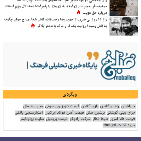
رأی جنجالی درباره تغییر نام؛ ثبت‌احوال مخالفت کرد/ دادگاه
تجدیدنظر تغییر نام «رقیه» به «رویا» را پذیرفت/ استدلال مهم قضات
درباره حق هویت
راز ۱۵ روز بی‌خبری از حمیدرضا رجب‌زاده فاش شد/ مداح جوان چگونه
به قتل رسید؟ روایت یک قرار مرگ با دختر بلاگر
وبگردی
خبرآنلاین
راه نو آنلاین
بازی آنلاین
قیمت تلویزیون سونی
مبل مینیمال
جراح بینی گوشتی
پرشین هتل
قیمت آهن فولاد ایرانیان
اعتبارسنجی بانکی
قیمت طلا امروز
بلیط قطار
شرکت رادوکو
قیمت پروفیل
سایت یوتوتایمز
خرید اکانت chatgpt