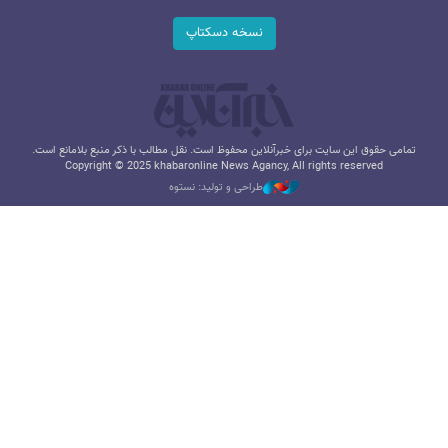
نسخه دسکتاپ
تمامی حقوق این سایت برای خبرآنلاین محفوظ است. نقل مطالب با ذکر منبع بلامانع است.
Copyright © 2025 khabaronline News Agancy, All rights reserved
طراحی و تولید: نستوه