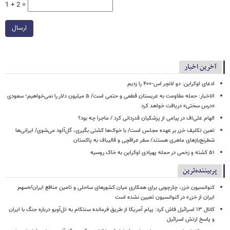
1 + 2 =
ارسال
آخرین اخبار
ادعای اوکراین: دو لانچر اس-۴۰۰ را زدیم
الاخبار: حمله مقاومت به عربستان قطعی و حتمی است/ ۵ میلیون دلار را نمی‌خواهیم؛ سعودی
«درس سختی» دریافت خواهد کرد
الهام علی‌اف در پیامی از پزشکیان قدردانی کرد / ماجرا چه بود؟
تعین تکلیف خزر بر عهده مجلس است/ با خوک‌ها کشتی بگیری، گل‌آلود می‌شوی/ ایرانی‌ها
شطرنج‌بازهای ماهری هستند/ سفر عراقچی و قالیباف به پاکستان
۵۱ کشته و زخمی در حمله پهپادی اوکراین به خاک روسیه
پربیننده‌ترین
کنوانسیون خزر، چارچوبی برای همکاری میان کشورهای ساحلی و تامین منافع ایران/«سهم
ایران از خزر» در کنوانسیون تعیین نشده است
کانال ۱۳ اسرائیل فاش کرد: پیام آمریکا از طریق فرمانده سنتکام به تل‌آویو درباره جنگ با ایران
و پاسخ ارتش اسرائیل