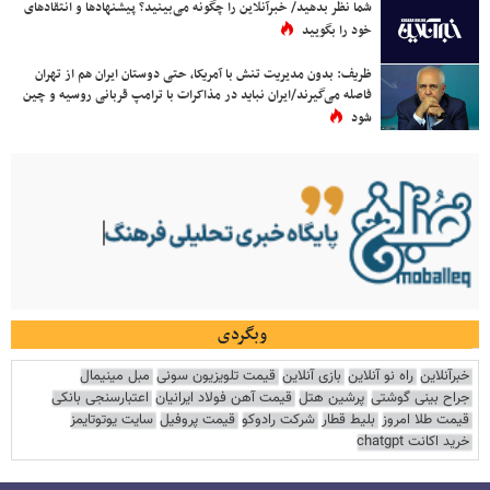
شما نظر بدهید/ خبرآنلاین را چگونه می‌بینید؟ پیشنهادها و انتقادهای
خود را بگویید
ظریف: بدون مدیریت تنش با آمریکا، حتی دوستان ایران هم از تهران
فاصله می‌گیرند/ایران نباید در مذاکرات با ترامپ قربانی روسیه و چین
شود
وبگردی
خبرآنلاین
راه نو آنلاین
بازی آنلاین
قیمت تلویزیون سونی
مبل مینیمال
جراح بینی گوشتی
پرشین هتل
قیمت آهن فولاد ایرانیان
اعتبارسنجی بانکی
قیمت طلا امروز
بلیط قطار
شرکت رادوکو
قیمت پروفیل
سایت یوتوتایمز
خرید اکانت chatgpt