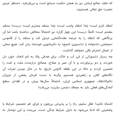
که خلف صالح ایشان نیز به همان حکمت مسلح است و می‌فرماید: «منتظر عیدی
حضرت حق تعالی هستیم».
انتقاد لازم است؛ بله! انتقاد واجب است؛ بله! منتقد محترم است؛ درست! منتقد
مغتنم است؛ کاملاً درست! این چهار گزاره نیز احتمالاً مخالفی نداشته باشد اما آن
بزنگاهی که انتقاد را به عرصه عقده‌گشایی تبدیل کند و منتقد را از قاموس
«مصلحی دادخواه» یا «دلسوزی ناصح» به «کینه‌توزی خودنما» بدل کند، هیچ محلی
از اعمال احترام باقی نخواهد گذاشت.
چه بسیار دلسوزانی از این آب و خاک، برای هدفی والا به نام اتحاد، خون دل
خوردند و دم برنیاوردند و با آن صبر و صلاح، مصالح درازمدت ملت و امت را
تضمین کردند و حالا در این نقطه کانونی تاریخ، ما در حال چیدن ثمرات آن
نگاه‌های کلان و راهبردی هستیم وگرنه با دست فرمان بعضی از عزیزان
دائم‌الانتقاد، جمهوری اسلامی ایران، احتمالاً سال‌ها پیش و در فقدان سطح
آمادگی‌های فعلی باید به مصاف دشمن بشریت می‌رفت!
اشتباه نکنید! عقل سلیم، راه را بر پذیرش بی‌چون ‌و چرای هر تصمیم، شرایط یا
وضعیتی که ادعا می‌شود به دلیل شرایط جنگی است، می‌بندد و این نوشتار نه