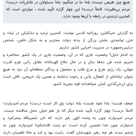
هیچ چیز طبیعی نیست؛ بله! ما در جنگیم؛ بله! مسئولان در تلاش‌اند؛ درست!
مردم بی‌نظیرند؛ کاملاً درست! این چهار گزاره تأیید شده ، مواردی است که
کمترین تردیدی در رابطه با آن‌ها وجود ندارد.
به گزارش خبرآنلاین، روزنامه قدس نوشت: کمترین تردید و تشکیکی در نیات و
حتی توانمندی بخش بزرگی از بدنه دولت محترم و به شکل خاص، شخص
«رئیس‌جمهور» در مدیریت اجرایی کشور نداریم.
به کدام دلیل؟ وضعیت جاری که در آن، وضعیت جاری در یک کشور محاصره و
تحریم شده طی ده‌ها سال و در حال دفاع قهرمانانه مقابل رأس هرم قدرت
جهانی، یک رژیم هرج و مرج طلب و مجعول و بردگان منطقه‌ای آن دو؛ به هیچ
عنوان نشانه‌ای از انفعال، یأس و رخوت نداشته و همین یک خروجی، کافی است
برای ارزش‌گذاری کنش مجاهدانه قوه مجریه کشور.
ضعف هست؛ بله! نفوذ هست؛ بله! دولت پای کار است؛ درست! مردم امیدوارند؛
کاملاً درست! چهار گزاره تأیید شده دیگر که باز هم خیلی محل مناقشه نیست.
مردم امیدوارند چون به وعده الهی باور دارند که «ان ‌تنصروالله ینصرکم» و
استوارند چون خدا تضمین کرده است؛ «و یثبت اقدامکم»! امیدوارند چون به
چشم دیدند هر چه رهبر شهیدشان گفت، راست بود و شد و حالا اطمینان دارند