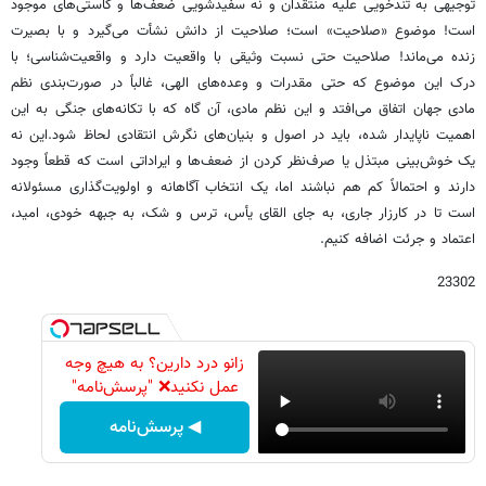
توجیهی به تندخویی علیه منتقدان و نه سفیدشویی ضعف‌ها و کاستی‌های موجود
است! موضوع «صلاحیت» است؛ صلاحیت از دانش نشأت می‌گیرد و با بصیرت
زنده می‌ماند! صلاحیت حتی نسبت وثیقی با واقعیت دارد و واقعیت‌شناسی؛ با
درک این موضوع که حتی مقدرات و وعده‌های الهی، غالباً در صورت‌بندی نظم
مادی جهان اتفاق می‎‌افتد و این نظم مادی، آن‌ گاه که با تکانه‌های جنگی به این
اهمیت ناپایدار شده، باید در اصول و بنیان‌های نگرش انتقادی لحاظ شود.این نه
یک خوش‌بینی مبتذل یا صرف‌نظر کردن از ضعف‌ها و ایراداتی است که قطعاً وجود
دارند و احتمالاً کم هم نباشند اما، یک انتخاب آگاهانه و اولویت‌گذاری مسئولانه
است تا در کارزار جاری، به جای القای یأس، ترس و شک، به جبهه خودی، امید،
اعتماد و جرئت اضافه کنیم.
23302
زانو درد دارین؟ به هیچ وجه
عمل نکنید❌ "پرسش‌نامه"
◀ پرسش‌نامه