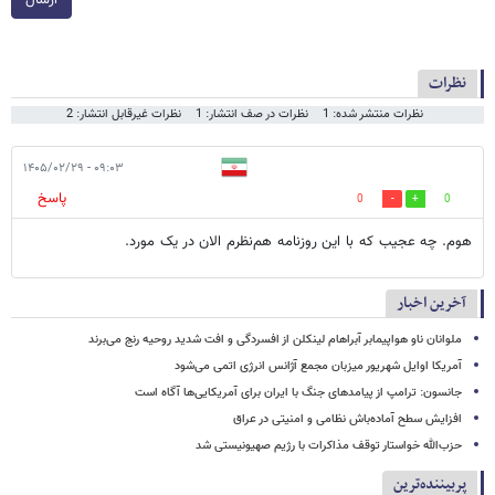
نظرات
نظرات منتشر شده: 1
نظرات در صف انتشار: 1
نظرات غیرقابل انتشار: 2
۰۹:۰۳ - ۱۴۰۵/۰۲/۲۹
پاسخ
0
0
هوم. چه عجیب که با این روزنامه هم‌نظرم الان در یک مورد.
آخرین اخبار
ملوانان ناو هواپیمابر آبراهام لینکلن از افسردگی و افت شدید روحیه رنج می‌برند
آمریکا اوایل شهریور میزبان مجمع آژانس انرژی اتمی می‌شود
جانسون: ترامپ از پیامدهای جنگ با ایران برای آمریکایی‌ها آگاه است
افزایش سطح آماده‌باش نظامی و امنیتی در عراق
حزب‌الله خواستار توقف مذاکرات با رژیم صهیونیستی شد
پربیننده‌ترین