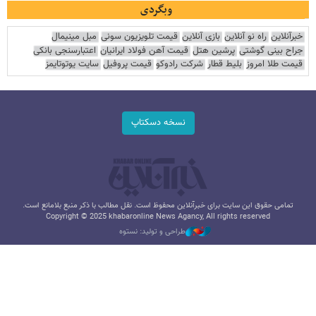
وبگردی
خبرآنلاین
راه نو آنلاین
بازی آنلاین
قیمت تلویزیون سونی
مبل مینیمال
جراح بینی گوشتی
پرشین هتل
قیمت آهن فولاد ایرانیان
اعتبارسنجی بانکی
قیمت طلا امروز
بلیط قطار
شرکت رادوکو
قیمت پروفیل
سایت یوتوتایمز
نسخه دسکتاپ
تمامی حقوق این سایت برای خبرآنلاین محفوظ است. نقل مطالب با ذکر منبع بلامانع است.
Copyright © 2025 khabaronline News Agancy, All rights reserved
طراحی و تولید: نستوه