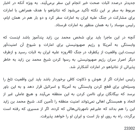
جدیدتر درصدد اثبات صحت خبر انجام این سفر برمی‌آیند. به ویژه آنکه در اخبار
مربوط به سفر بر این نکته تأکید می‌شود که نتانیاهو با هدف همراهی با امارات
برای مشارکت در جنگ علیه ایران به امارات سفر کرد و دو بار هم در همان ایام،
رئیس موساد را به همان منظور به امارات فرستاد.
آنچه در این ماجرا باید برای شخص محمد بن زاید پندآموز باشد اینست که
وابستگی به آمریکا و رژیم صهیونیستی برای امارات و شیوخ آن امنیت‌آور
نیست.این واقعیت از یکطرف در جنگ 40روزه علیه ایران به اثبات رسید و ازطرف
دیگر اصرار سران رژیم صهیونیستی به رسوا کردن شیخ ‌محمد بن زاید به خاطر
پذیرائی از نتانیاهو در امارات آشکارتر شد.
رئیس امارات اگر از هوش و ذکاوت کافی برخوردار باشد باید این واقعیت تلخ را
وسیله‌ای برای قطع کردن وابستگی به آمریکا و اسرائیل قرار دهد و به این باور
برسد که بیگانگان برای ناامن کردن به این منطقه می‌آیند و هیچ عاملی غیر از
اتحاد و همبستگی اهالی نمی‌تواند امنیت منطقه را تأمین کند. شیخ محمد بن زاید
این را هم بداند که علیرغم نامهربانی‌هائی که کرده، اگر از مسیری که رفته است
برگردد، راه به روی او باز است و ایران او را خواهد پذیرفت.
23302