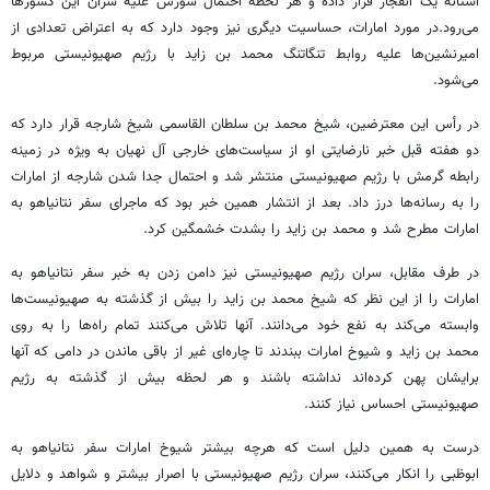
آستانه یک انفجار قرار داده و هر لحظه احتمال شورش علیه سران این کشورها
می‌رود.
در مورد امارات، حساسیت دیگری نیز وجود دارد که به اعتراض تعدادی از
امیرنشین‌ها علیه روابط تنگاتنگ محمد بن زاید با رژیم صهیونیستی مربوط
می‌شود.
در رأس این معترضین، شیخ‌ محمد بن سلطان القاسمی شیخ شارجه قرار دارد که
دو هفته قبل خبر نارضایتی او از سیاست‌های خارجی آل ‌نهیان به ویژه در زمینه
رابطه گرمش با رژیم صهیونیستی منتشر شد و احتمال جدا شدن شارجه از امارات
را به رسانه‌ها درز داد. بعد از انتشار همین خبر بود که ماجرای سفر نتانیاهو به
امارات مطرح شد و محمد بن زاید را بشدت خشمگین کرد.
در طرف مقابل، سران رژیم صهیونیستی نیز دامن زدن به خبر سفر نتانیاهو به
امارات را از این نظر که شیخ ‌محمد بن زاید را بیش از گذشته به صهیونیست‌ها
وابسته می‌کند به نفع خود می‌دانند. آنها تلاش می‌کنند تمام راه‌ها را به روی
محمد بن زاید و شیوخ امارات ببندند تا چاره‌ای غیر از باقی ماندن در دامی که آنها
برایشان پهن کرده‌اند نداشته باشند و هر لحظه بیش از گذشته به رژیم
صهیونیستی احساس نیاز کنند.
درست به همین دلیل است که هرچه بیشتر شیوخ امارات سفر نتانیاهو به
ابوظبی را انکار می‌کنند، سران رژیم صهیونیستی با اصرار بیشتر و شواهد و دلایل