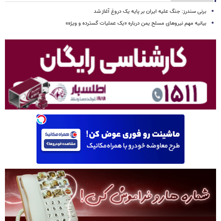
برنی سندرز: جنگ علیه ایران بر پایه یک دروغ آغاز شد
بیانیه مهم نیروهای مسلح یمن درباره «یک عملیات گسترده و ویژه»