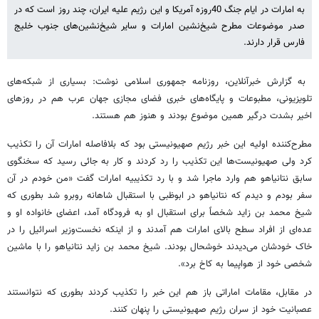
به امارات در ایام جنگ 40روزه آمریکا و این رژیم علیه ایران، چند روز است که در
صدر موضوعات مطرح شیخ‌نشین امارات و سایر شیخ‌نشین‌های جنوب خلیج
فارس قرار دارند.
به گزارش خبرآنلاین، روزنامه جمهوری اسلامی نوشت: بسیاری از شبکه‌های
تلویزیونی، مطبوعات و پایگاه‌های خبری فضای مجازی جهان عرب هم در روزهای
اخیر بشدت درگیر همین موضوع بودند و هنوز هم هستند.
مطرح‌کننده اولیه این خبر رژیم صهیونیستی بود که بلافاصله امارات آن را تکذیب
کرد ولی صهیونیست‌ها این تکذیب را رد کردند و کار به جائی رسید که سخنگوی
سابق نتانیاهو هم وارد ماجرا شد و با رد تکذیبیه امارات گفت «من خودم در آن
سفر بودم و دیدم که نتانیاهو در ابوظبی با استقبال شاهانه روبرو شد بطوری که
شیخ ‌محمد بن زاید شخصاً برای استقبال او به فرودگاه آمد، اعضای خانواده او و
عده‌ای از افراد سطح بالای امارات هم آمدند و از اینکه نخست‌وزیر اسرائیل را در
خاک خودشان می‌دیدند خوشحال بودند. شیخ ‌محمد بن زاید نتانیاهو را با ماشین
شخصی خود از هواپیما به کاخ برد».
در مقابل، مقامات اماراتی باز هم این خبر را تکذیب کردند بطوری که نتوانستند
عصبانیت خود از سران رژیم صهیونیستی را پنهان کنند.