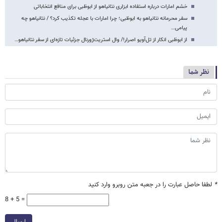
خشم امارات درباره استفاده ابزاری نتانیاهو از ابوظبی برای منافع انتخاباتی
سفر محرمانه نتانیاهو به ابوظبی؛ چرا امارات با عجله تکذیب کرد؟ / نتانیاهو چه
پیامی…
از ابوظبی انکار از تل‌آویو اصرار!/ وال استریت‌ژورنال جزئیات تازه‌ای از سفر نتانیاهو…
نظر شما
*
لطفا حاصل عبارت را در جعبه متن روبرو وارد کنید
8 + 5 =
ارسال