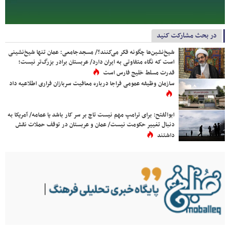
در بحث مشارکت کنید
شیخ‌نشین‌ها چگونه فکر می‌کنند؟/ مسجدجامعی: عمان تنها شیخ‌نشینی
است که نگاه متفاوتی به ایران دارد/ عربستان برادر بزرگ‌تر نیست؛
قدرت مسلط خلیج فارس است
سازمان وظیفه عمومی فراجا درباره معافیت سربازان فراری اطلاعیه داد
ابوالفتح: برای ترامپ مهم نیست تاج بر سر کار باشد یا عمامه/ آمریکا به
دنبال تغییر حکومت نیست/ عمان و عربستان در توقف حملات نقش
داشتند