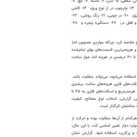
این مصالح عبارتند از: ۱- سیمان، ۲- آجر، ۳- آجر سفالی مجوف، ۴- بلوک سفالی سقفی، ۵- شن، ۶- ماسه، ۷- گچ، ۸-
میلگرد، ۹-تیر آهن، ۱۰- ورق آهنی، ۱۱- نبشی آهنی، ۱۲- پروفیل در و پنجره، ۱۳- چارچوب در از نوع ورق، ۱۴- کاشی
دیوار، ۱۵- سرامیک کف، ۱۶- موزاییک سیمانی، ۱۷- شیشه، ۱۸-قیر، ۱۹- عایق، ۲۰- در چوبی، ۲۱- رنگ روغنی، ۲۲-
رنگ پلاستیک، ۲۳- ضدزنگ، ۲۴- رابیتس، ۲۵- لولای آهنی، ۲۶- دستگیره و قفل در، ۲۷- دستگیره پنجره و ۲۸-
 خلاصه کرد، چراکه مواردی همچون اخذ
 هزینه‌برترین قسمت‌های بهای تمام‌شده
ساختمان است. اعتبار جوازها دو ساله بوده و معمولا هر سال افزایش نرخ ۲۵ تا ۳۰ درصدی در هزینه اخذ جواز ساخت
تفاده می‌شود، می‌تواند متفاوت باشد.
کلت‌های فلزی هزینه‌های ساخت بیشتری
نسبت به اسکلت بتنی دارند. اسکلت‌های بتنی به میزان ۴۰ تا ۵۵ کیلوگرم در هرمترمربع و اسکلت‌های فلزی به ۴۵ تا
ین گزارش، انتخاب نوع مصالح، کیفیت
 ساختمان اثرگذار است.
کدام از آن‌ها متفاوت بوده و حرکت از
د دچار تغییر اساسی کند، با این حال،
 پرکاربرد استفاده شود. گزارش نشان