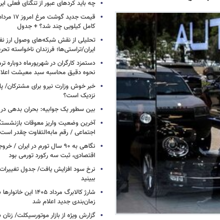
چه باید کردهای عبور از تنگنای فعلی ایر
کامل کیلویی چند شد؟ + جدول
تحلیلی از نقش شبکه‌های وصول ارز نفت
ایران/تراستی‌ها؛ فرزندان ناخواسته تحر
دستمزد کارگران در شهریورماه دوباره تر
نحوه دقیق محاسبه سبد معیشت اعلا
خبر خوش وزارت نیرو برای مشترکان/ پا
نزدیک است؟
بین سطور یک جوابیه: بحران بدهی د
آخرین وضعیت واریز معوقات بازنشستگ
اجتماعی / رقم مابه‌التفاوت چقدر است
نگاهی به ۹۰ سال تورم در ایران /
اقتصادی، ثبت سه رکورد تورمی بود
نرخ سود افزایش یافت/ جدول تغییرات 
ببینید
شارژ کالابرگ مرداد ۱۴۰۵ ا
زمان‌بندی جدید اعلام شد
گزارش ویژه از بازار موتورسیکلت/ زنان 