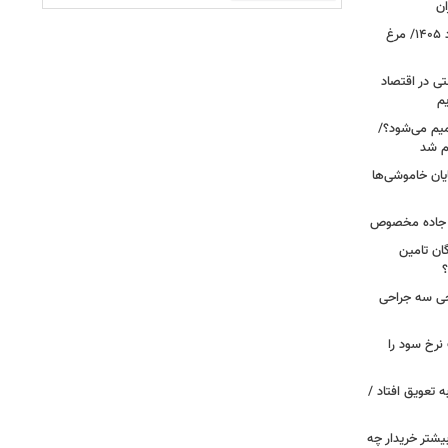
ان
قیمت جدید گوشت مرغ امروز ۱۷ مرداد ۱۴۰۵/ مرغ
ی در اقتصاد
یم
میم می‌شود؟/
م شد
یان خاموشی‌ها
ر جاده مخصوص
ان تامین
؟
 خروجی سه جراحی
نرخ سود را
ین خانوارها به تعویق افتاد /
بیشتر خریدار چه