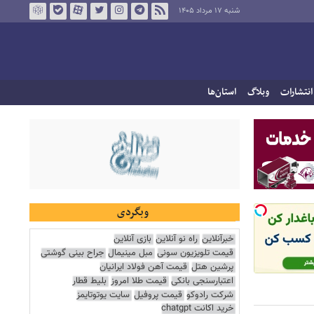
شنبه ۱۷ مرداد ۱۴۰۵
انتشارات
وبلاگ
استان‌ها
وبگردی
خبرآنلاین
راه نو آنلاین
بازی آنلاین
قیمت تلویزیون سونی
مبل مینیمال
جراح بینی گوشتی
پرشین هتل
قیمت آهن فولاد ایرانیان
اعتبارسنجی بانکی
قیمت طلا امروز
بلیط قطار
شرکت رادوکو
قیمت پروفیل
سایت یوتوتایمز
خرید اکانت chatgpt