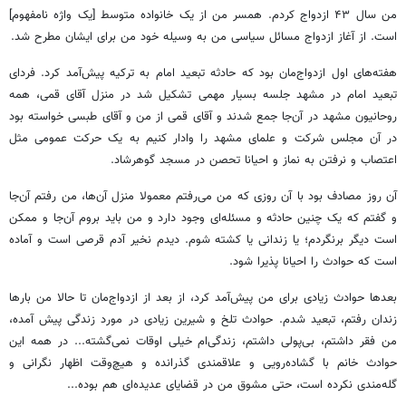
من سال ۴۳ ازدواج کردم. همسر من از یک خانواده متوسط [یک واژه نامفهوم]
است. از آغاز ازدواج مسائل سیاسی من به وسیله خود من برای ایشان مطرح شد.
هفته‌های اول ازدواج‌مان بود که حادثه تبعید امام به ترکیه پیش‌آمد کرد. فردای
تبعید امام در مشهد جلسه بسیار مهمی تشکیل شد در منزل آقای قمی، همه
روحانیون مشهد در آن‌جا جمع شدند و آقای قمی از من و آقای طبسی خواسته بود
در آن مجلس شرکت و علمای مشهد را وادار کنیم به یک حرکت عمومی مثل
اعتصاب و نرفتن به نماز و احیانا تحصن در مسجد گوهرشاد.
آن روز مصادف بود با آن روزی که من می‌رفتم معمولا منزل آن‌ها، من رفتم آن‌جا
و گفتم که یک چنین حادثه و مسئله‌ای وجود دارد و من باید بروم آن‌جا و ممکن
است دیگر برنگردم؛ یا زندانی یا کشته شوم. دیدم نخیر آدم قرصی است و آماده
است که حوادث را احیانا پذیرا شود.
بعدها حوادث زیادی برای من پیش‌آمد کرد، از بعد از ازدواج‌مان تا حالا من بارها
زندان رفتم، تبعید شدم. حوادث تلخ و شیرین زیادی در مورد زندگی پیش آمده،
من فقر داشتم، بی‌پولی داشتم، زندگی‌ام خیلی اوقات نمی‌گشته... در همه این
حوادث خانم با گشاده‌رویی و علاقمندی گذرانده و هیچ‌وقت اظهار نگرانی و
گله‌مندی نکرده است، حتی مشوق من در قضایای عدیده‌ای هم بوده...