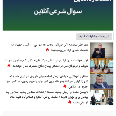
در بحث مشارکت کنید
شما نظر بدهید/ اگر خبرنگار بودید چه سوالی از رئیس جمهور در
نشست خبری فردا می‌پرسیدید؟
نماز جماعت سران ترکیه، عربستان و پاکستان + عکس / بن‌سلمان، شهباز
شریف و اردوغان پس از امضای پیمان دفاع مشترک نماز خواندند
سناتور آمریکایی خواهان ارسال اسلحه برای شورش در ایران شد / تد
کروز: فرقی نمی‌کند پسر شاه روی کار بیاید یا مریم رجوی، هر کسی جز
جمهوری اسلامی
«پیمان مکه» و آرایش جدید منطقه / ائتلاف نظامی جدید اسلامی چه
پیامی برای تهران دارد؟ / مثلث ریاض، آنکارا و اسلام‌آباد علیه خلاء
امنیتی غرب