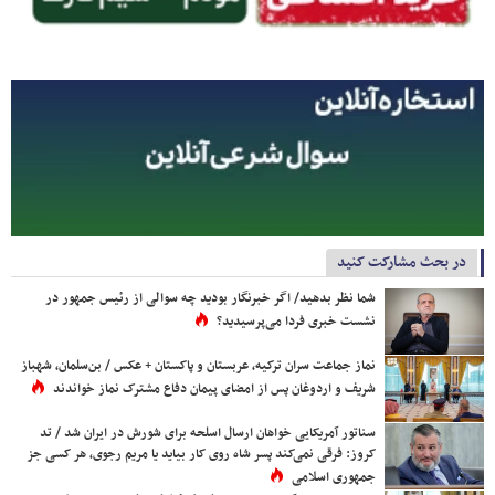
در بحث مشارکت کنید
شما نظر بدهید/ اگر خبرنگار بودید چه سوالی از رئیس جمهور در
نشست خبری فردا می‌پرسیدید؟
نماز جماعت سران ترکیه، عربستان و پاکستان + عکس / بن‌سلمان، شهباز
شریف و اردوغان پس از امضای پیمان دفاع مشترک نماز خواندند
سناتور آمریکایی خواهان ارسال اسلحه برای شورش در ایران شد / تد
کروز: فرقی نمی‌کند پسر شاه روی کار بیاید یا مریم رجوی، هر کسی جز
جمهوری اسلامی