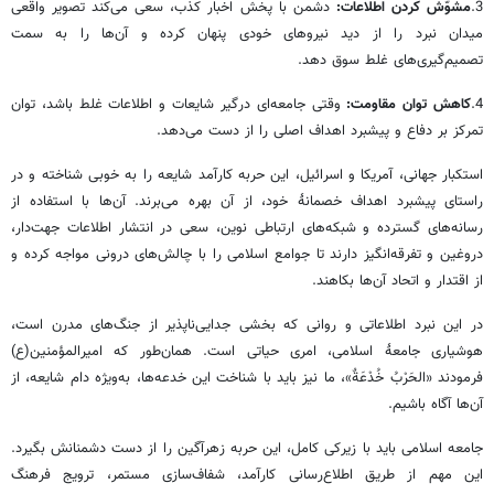
3.
مشوّش کردن اطلاعات:
دشمن با پخش اخبار کذب، سعی می‌کند تصویر واقعی
میدان نبرد را از دید نیروهای خودی پنهان کرده و آن‌ها را به سمت
تصمیم‌گیری‌های غلط سوق دهد.
4.
کاهش توان مقاومت:
وقتی جامعه‌ای درگیر شایعات و اطلاعات غلط باشد، توان
تمرکز بر دفاع و پیشبرد اهداف اصلی را از دست می‌دهد.
استکبار جهانی، آمریکا و اسرائیل، این حربه کارآمد شایعه را به خوبی شناخته و در
راستای پیشبرد اهداف خصمانهٔ خود، از آن بهره می‌برند. آن‌ها با استفاده از
رسانه‌های گسترده و شبکه‌های ارتباطی نوین، سعی در انتشار اطلاعات جهت‌دار،
دروغین و تفرقه‌انگیز دارند تا جوامع اسلامی را با چالش‌های درونی مواجه کرده و
از اقتدار و اتحاد آن‌ها بکاهند.
در این نبرد اطلاعاتی و روانی که بخشی جدایی‌ناپذیر از جنگ‌های مدرن است،
هوشیاری جامعهٔ اسلامی، امری حیاتی است. همان‌طور که امیرالمؤمنین(ع)
فرمودند «الحَرْبُ خُدْعَةٌ»، ما نیز باید با شناخت این خدعه‌ها، به‌ویژه دام شایعه، از
آن‌ها آگاه باشیم.
جامعه اسلامی باید با زیرکی کامل، این حربه زهرآگین را از دست دشمنانش بگیرد.
این مهم از طریق اطلاع‌رسانی کارآمد، شفاف‌سازی مستمر، ترویج فرهنگ