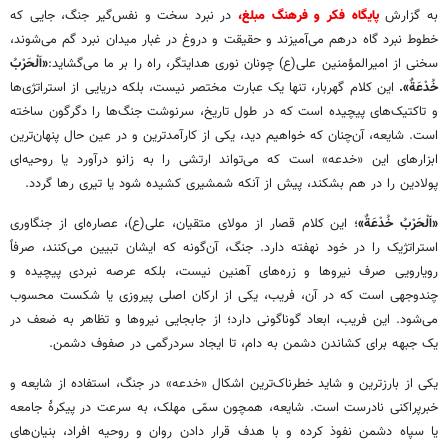
به گزارش
پایگاه فکر و فرهنگ مبلغ،
در نبرد سخت و نفس‌گیر جنگ، جایی که
خطوط نبرد گاه درهم می‌آمیزند و حقیقت و دروغ در غبار میدان نبرد گم می‌شوند،
سخنی از امیرالمؤمنین علی(ع) چونان نوری هدایتگر، راه را بر ما می‌گشاید:‌
«اَلْحَرْبُ
خُدْعَةٌ».
این کلام گهربار، تنها یک عبارت مختصر نیست، بلکه دریایی از استراتژی‌ها
و تاکتیک‌های پیچیده است که در طول تاریخ، سرنوشت جنگ‌ها را دگرگون ساخته
است. شایعه، آن‌چنان که خواهیم دید، یکی از کارآمدترین و در عین حال پنهان‌ترین
ابزارهای این «خدعه» است که می‌تواند ارتشی را به زانو درآورد یا روحیه‌ای
پولادین را در هم بشکند، پیش از آنکه شمشیری کشیده شود یا تیری رها گردد.
«اَلْحَرْبُ خُدْعَةٌ»
؛ این کلام قصار از مولای متقیان، علی(ع)، عصاره‌ای از جنگاوری
استراتژیک را در خود نهفته دارد. جنگ، آن‌گونه که ایشان تبیین می‌کنند، صرفاً
رویارویی صرف نیروها و زره‌های آهنین نیست، بلکه عرصه نبردی پیچیده و
چندوجهی است که در آن، فریب، یکی از ارکان اصلی پیروزی یا شکست محسوب
می‌شود. این فریب، ابعاد گوناگونی دارد؛ از جابجایی نیروها و تظاهر به ضعف در
یک جبهه برای کشاندن دشمن به دام، تا ایجاد سردرگمی در صفوف دشمن.
یکی از بارزترین و شاید خطرناک‌ترین اشکال «خدعه» در جنگ، استفاده از شایعه و
خبرپراکنی نادرست است. شایعه، همچون سمّی مهلک، به سرعت در پیکرهٔ جامعه
یا سپاه دشمن نفوذ کرده و با هدف قرار دادن روان و روحیه افراد، بنیان‌های