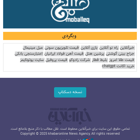
وبگردی
خبرآنلاین
راه نو آنلاین
بازی آنلاین
قیمت تلویزیون سونی
مبل مینیمال
جراح بینی گوشتی
پرشین هتل
قیمت آهن فولاد ایرانیان
اعتبارسنجی بانکی
قیمت طلا امروز
بلیط قطار
شرکت رادوکو
قیمت پروفیل
سایت یوتوتایمز
خرید اکانت chatgpt
نسخه دسکتاپ
تمامی حقوق این سایت برای خبرآنلاین محفوظ است. نقل مطالب با ذکر منبع بلامانع است.
Copyright © 2025 khabaronline News Agancy, All rights reserved