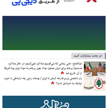
در بحث مشارکت کنید
ابوالفتح: حتی زمانی که می‌گوییم مذاکره نمی‌کنیم، در حال مذاکره
هستیم/ برجام برای ایران معجزه بود/ چون برجام به سود ایران بود آمریکا
از آن خارج شد
راز دشمنی وزیرخارجه لبنان با ایران / یوسف رجی چه ارتباطی با حزب
نزدیک به اسرائیل دارد؟