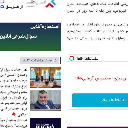
ررسی اطلاعات سامانه‌های هوشمند نشان
۲۲ درصد از کل وسایل نقلیه غیربومی، بین یک تا سه روز در استان
غربی در پایان با بیان اینکه در خردادماه
 استان‌های کشور تردد کرده‌اند، گفت: استان‌های
 وسایل نقلیه خروجی از استان به خود
در بحث مشارکت کنید
نماز جماعت سران ترک
پاکستان + عکس / بن‌س
 رومیزی، مخصوص گرمایی‌ها!!
شریف و اردوغان پس ا
دفاع مشترک نماز خوا
سناتور آمریکایی خواه
برای شورش در ایران 
باتخفیف بخر
فرقی نمی‌کند پسر شاه 
مریم رجوی، هر کسی 
اسلامی
شما نظر بدهید/ خبرآن
می‌بینید؟ پیشنهادها 