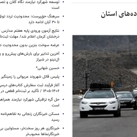
توسعه شهرکرد نیازمند نگاه کلان و تصم
است
در جاده‌های استان
سرهنگ حق‌پرست: محدودیت تردد تونل
تا ۳۰ آبان ادامه دارد
نتایج آزمون ورودی پایه هفتم مدارس 
درخشان کرمان اعلام شد/ مهلت ثبت‌نام تا ۱۵ ش
عرضه سوخت بنزین بدون محدودیت در
آخرین تدابیر برای بارش‌های پیش‌رو و پ
ال‌نینو در شیراز
حسین شهابی*
پلیس قاتل شهروند مریوانی را زمینگیر ک
آغاز فرآیند ثبت سفارش کتاب‌های در
۱۴۰۶-۱۴۰۵ / تأکید بر ثبت‌نام قطعی در سامانه سیدا
حل گره ترافیکی شهرکرد نیازمند همراه
است
مسکن خبرنگاران زنجانی به تفاهم‌نامه د
رسید
خبرنگاری هر روز سخت‌تر، مسئولین بی‌پ
خبرنگارنماها محبوب‌تر