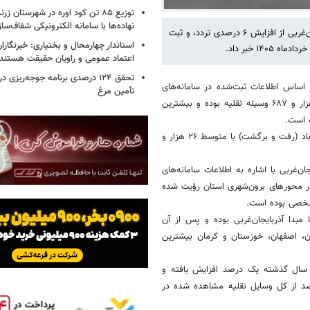
توزیع ۸۵ تن کود اوره در شهرستان زر
نهاده‌ها با سامانه الکترونیکی شفاف‌س
معاون فنی و نظارت بر راه‌های روستایی راهداری و حمل‌ونقل جاده‌ای آذربایجان‌غربی از افزایش ۶ درصدی تردد، و ثبت
استاندار چهارمحال و بختیاری: خبرنگارا
اعتماد عمومی و راویان حقیقت‌ هستند
تحقق ۱۲۴ درصدی برنامه جوجه‌ریزی 
 اساس اطلاعات ثبت‌شده در سامانه‌های
تأمین مرغ
حمل‌ونقل هوشمند، متوسط تردد روزانه بین‌استانی از ابتدای خردادماه ۱۰۳ هزار و ۶۸۷ وسیله نقلیه بوده و بیشترین
ه است.
وی با اشاره به محورهای دارای بیشترین تردد استان افزود: محور ارومیه–مهاباد (رفت و برگشت) با متوسط ۲۶ هزار و
ن‌غربی با اشاره به اطلاعات سامانه‌های
خردادماه یک میلیون و ۱۱۷ هزار و ۳۶۵ پلاک یکتا در محورهای برون‌شهری استان رؤیت شده
قلیه با مبدا آذربایجان‌غربی بوده و پس از آن
ان، اصفهان، خوزستان و کرمان بیشترین
 سال گذشته یک درصد افزایش یافته و
ور خودروهای غیربومی در روزهای ۸ و ۱۵ خرداد معادل ۱۸ درصد از کل وسایل نقلیه مشاهده شده در