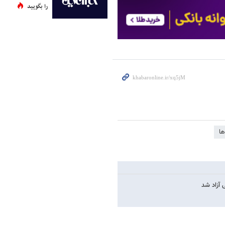
را بگویید
ها
 آزاد شد