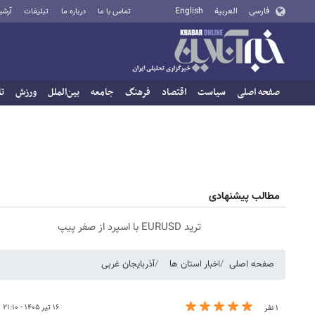
فارسی
العربية
English
تماس با ما
درباره ما
تبلیغات
آرشی
صفحه اصلی
سیاست
اقتصاد
فرهنگ
جامعه
بین‌الملل
ورزش
تا
مطالب پیشنهادی
ترید EURUSD با اسپرد از صفر پیپ
صفحه اصلی
اخبار استان ها
آذربایجان غربی
۱۶ تیر ۱۴۰۵ - ۲۱:۱۰
۱ نفر