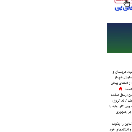
یه، عربستان و
لمان، شهباز
ز امضای پیمان
ندند
ان ارسال اسلحه
شد / تد کروز:
روی کار بیاید یا
جز جمهوری
لاین را چگونه
و انتقادهای خود