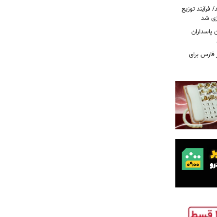
ند/ فرآیند توزیع
ازی شد
ن پاسداران
در فارس برای