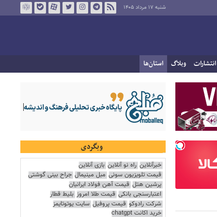
شنبه ۱۷ مرداد ۱۴۰۵
انتشارات
وبلاگ
استان‌ها
وبگردی
خبرآنلاین
راه نو آنلاین
بازی آنلاین
قیمت تلویزیون سونی
مبل مینیمال
جراح بینی گوشتی
پرشین هتل
قیمت آهن فولاد ایرانیان
اعتبارسنجی بانکی
قیمت طلا امروز
بلیط قطار
شرکت رادوکو
قیمت پروفیل
سایت یوتوتایمز
خرید اکانت chatgpt