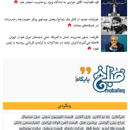
قوه قضائیه: آقای خرازی به دادگاه ویژه روحانیت احضار شد
جزئیات جدید از قتل یک مداح/ پخش ویدئوی پیکر حمیدرضا رجب‌زاده
در شبکه‌های معاند
ظریف: بدون مدیریت تنش با آمریکا، حتی دوستان ایران هم از تهران
فاصله می‌گیرند/ایران نباید در مذاکرات با ترامپ قربانی روسیه و چین
شود
وبگردی
خبرآنلاین
راه نو آنلاین
بازی آنلاین
قیمت تلویزیون سونی
مبل مینیمال
جراح بینی گوشتی
پرشین هتل
قیمت آهن فولاد ایرانیان
اعتبارسنجی بانکی
قیمت طلا امروز
بلیط قطار
شرکت رادوکو
قیمت پروفیل
سایت یوتوتایمز