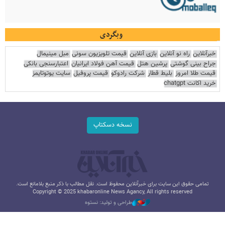
وبگردی
خبرآنلاین
راه نو آنلاین
بازی آنلاین
قیمت تلویزیون سونی
مبل مینیمال
جراح بینی گوشتی
پرشین هتل
قیمت آهن فولاد ایرانیان
اعتبارسنجی بانکی
قیمت طلا امروز
بلیط قطار
شرکت رادوکو
قیمت پروفیل
سایت یوتوتایمز
خرید اکانت chatgpt
نسخه دسکتاپ
تمامی حقوق این سایت برای خبرآنلاین محفوظ است. نقل مطالب با ذکر منبع بلامانع است.
Copyright © 2025 khabaronline News Agancy, All rights reserved
طراحی و تولید: نستوه