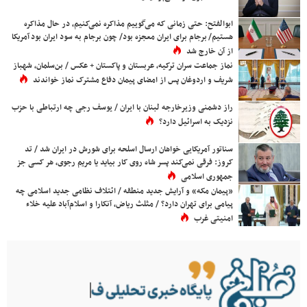
ابوالفتح: حتی زمانی که می‌گوییم مذاکره نمی‌کنیم، در حال مذاکره
هستیم/ برجام برای ایران معجزه بود/ چون برجام به سود ایران بود آمریکا
از آن خارج شد
نماز جماعت سران ترکیه، عربستان و پاکستان + عکس / بن‌سلمان، شهباز
شریف و اردوغان پس از امضای پیمان دفاع مشترک نماز خواندند
راز دشمنی وزیرخارجه لبنان با ایران / یوسف رجی چه ارتباطی با حزب
نزدیک به اسرائیل دارد؟
سناتور آمریکایی خواهان ارسال اسلحه برای شورش در ایران شد / تد
کروز: فرقی نمی‌کند پسر شاه روی کار بیاید یا مریم رجوی، هر کسی جز
جمهوری اسلامی
«پیمان مکه» و آرایش جدید منطقه / ائتلاف نظامی جدید اسلامی چه
پیامی برای تهران دارد؟ / مثلث ریاض، آنکارا و اسلام‌آباد علیه خلاء
امنیتی غرب