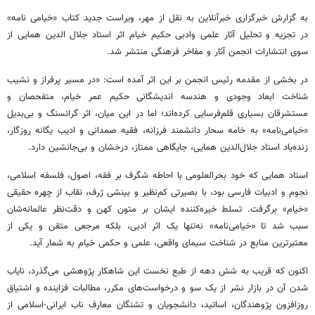
به گزارش خبرگزاری خبرآنلاین به نقل از مهر، ویراست جدید کتاب «خیامی نامه»
در تجزیه و تحلیل آثار علمی وادبی حکیم خیام اثر استاد جلال الدین همایی از
سوی انتشارات انجمن آثار و مفاخر فرهنگی منتشر شد.
در بخشی از مقدمه رئیس انجمن بر این اثر آمده است: «در مسیر پرفراز و نشیب
شناخت ابعاد وجودی و هندسه اندیشگانی حکیم عمر خیام، متفحصان و
مستشرقان بسیاری قلم‌فرسایی کرده‌اند؛ اما در این میان، اثر گرانسنگ و بی‌بدیل
«خیامی‌نامه» به خامه سحار دانشمند فرزانه، فقیه صمدانی و ادیب یگانه روزگار،
زنده‌یاد استاد جلال‌الدین همایی، جایگاهی ممتاز، درخشان و بی‌جانشین دارد.
استاد همایی که خود بحرالعلومی با احاطه شگرف بر فقه، اصول، فلسفه اسلامی،
نجوم و ادبیات فارسی بود، با بصیرتی کم‌نظیر و بینشی ژرف، نقاب از چهره حقیقی
«خیام» برگرفت. تسلط خیره‌کننده ایشان بر متون کهن و دقت‌نظر عالمانه‌شان
سبب شد تا «خیامی‌نامه» نه‌تنها یک اثر ادبی، بلکه مرجعی متقن و یکی از
معتبرترین منابع در شناخت سیمای واقعی، علمی و حکمی خیام به شمار آید.
اکنون که قریب به شش دهه از طبع نخست این شاهکار پژوهشی می‌گذرد، نایاب
شدن آن در بازار نشر از یک سو و درخواست‌های مکرر، مطالبات فزاینده و اشتیاق
روزافزون پژوهندگان، اساتید، دانشجویان و تشنگان معارف ناب ایرانی-اسلامی از