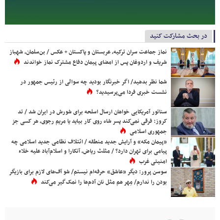
در بحث مشارکت کنید
نماز جماعت سران ترکیه، عربستان و پاکستان + عکس / بن‌سلمان، شهباز
شریف و اردوغان پس از امضای پیمان دفاع مشترک نماز خواندند
شما نظر بدهید/ اگر خبرنگار بودید چه سوالی از رئیس جمهور در
نشست خبری فردا می‌پرسیدید؟
سناتور آمریکایی خواهان ارسال اسلحه برای شورش در ایران شد / تد
کروز: فرقی نمی‌کند پسر شاه روی کار بیاید یا مریم رجوی، هر کسی جز
جمهوری اسلامی
«پیمان مکه» و آرایش جدید منطقه / ائتلاف نظامی جدید اسلامی چه
پیامی برای تهران دارد؟ / مثلث ریاض، آنکارا و اسلام‌آباد علیه خلاء
امنیتی غرب
سوسن پرور: دیگر «عاشق» حرفه‌ام نیستم/ شو آف‌های لازم برای بازیگر
بودن را ندارم/ مِهر هم مثل نان آدم‌ها را نمک‌گیر می‌کند