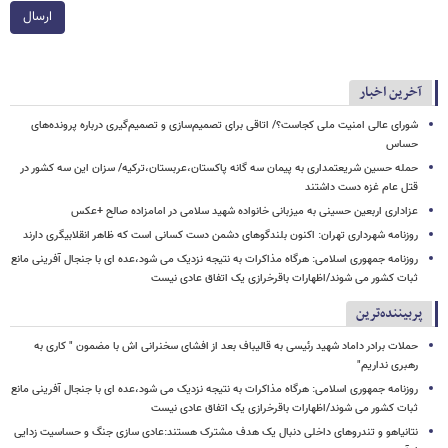
ارسال
آخرین اخبار
شورای عالی امنیت ملی کجاست؟/ اتاقی برای تصمیم‌سازی و تصمیم‌گیری درباره پرونده‌های
حساس
حمله حسین شریعتمداری به پیمان سه گانه پاکستان،عربستان،ترکیه/ سزان این سه کشور در
قتل عام غزه دست داشتند
عزاداری اربعین حسینی به میزبانی خانواده شهید سلامی در امامزاده صالح +عکس
روزنامه شهرداری تهران: اکنون بلندگوهای دشمن دست کسانی است که ظاهر انقلابیگری دارند
روزنامه جمهوری اسلامی: هرگاه مذاکرات به نتیجه نزدیک می شود،عده ای با جنجال آفرینی مانع
ثبات کشور می شوند/اظهارات باقرخرازی یک اتفاق عادی نیست
پربیننده‌ترین
حملات برادر داماد شهید رئیسی به قالیباف بعد از افشای سخنرانی اش با مضمون " کاری به
رهبری نداریم"
روزنامه جمهوری اسلامی: هرگاه مذاکرات به نتیجه نزدیک می شود،عده ای با جنجال آفرینی مانع
ثبات کشور می شوند/اظهارات باقرخرازی یک اتفاق عادی نیست
نتانیاهو و تندروهای داخلی دنبال یک هدف مشترک هستند:عادی سازی جنگ و حساسیت زدایی