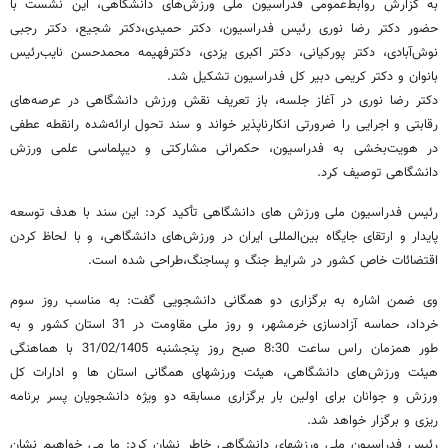
به گزارش روابط‌عمومی فدراسیون ملی ورزش‌های دانشگاهی، این نشست با
حضور دکتر رضا نوری رئیس فدراسیون، دکتر حمیدی،دکتر شجیع، دکتر رجبی
نوش‌آبادی، دکتر پورکیانی، دکتر اکبری یزدی، دکترفهیمه محمدحسن نایب‌رئیس
بانوان و دکتر کریمی دبیر کل فدراسیون تشکیل شد.
دکتر رضا نوری در آغاز جلسه، باز تعریف نقش ورزش دانشگاهی در عرصه‌های
رقابتی و اجرایی را ضرورتی انکارناپذیر خواند و سند تحول ارائه‌شده رانقطه عطفی
در هویت‌بخشی به فدراسیون، حکمرانی مشارکتی و دیپلماسی علمی ورزش
دانشگاهی توصیف کرد.
رئیس فدراسیون ملی ورزش های دانشگاهی تأکید کرد: این سند با هدف توسعه
پایدار و ارتقای جایگاه بین‌المللی ایران در ورزش‌های دانشگاهی، و با لحاظ کردن
اقتضائات خاص کشور در شرایط جنگ و پساجنگ،طراحی شده است.
وی ضمن اشاره به برگزاری دو همگانی دانشجویی گفت: به مناسب روز سوم
خرداد، حماسه آزادسازی خرمشهر، و روز ملی مقاومت در 31 استان کشور و به
طور همزمان راس ساعت 8:30 صبح روز پنجشنبه 31/02/1405 با هماهنگی
هیئت ورزش‌های دانشگاهی، هیئت ورزشهای همگانی استان ها و ادارات کل
ورزش و جوانان برای اولین بار برگزاری مسابقه دو ویژه دانشجویان پسر برنامه
ریزی و برگزار خواهد شد.
رئیس فدراسیون ملی ورزشهای دانشگاهی خاطر نشان کرد: ما می خواهیم نشان