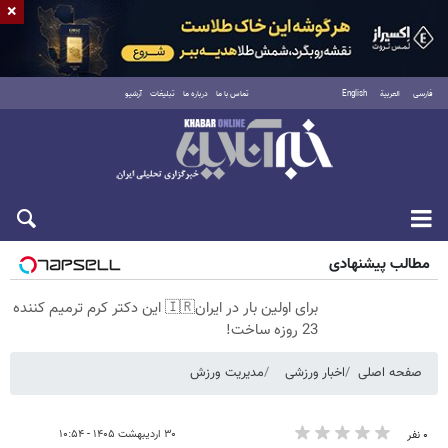
×
فارسی
العربية
English
تماس با ما
درباره ما
تبلیغات
آرشیو
پنجشنبه ۱۵ مرداد ۱۴۰۵
مطالب پیشنهادی
برای اولین بار در ایران🇮🇷 این دکتر کرم ترمیم کننده
23 روزه ساخت!
صفحه اصلی
اخبار ورزشی
مدیریت ورزش
۳۰ اردیبهشت ۱۴۰۵ - ۱۰:۵۴
۰ نفر