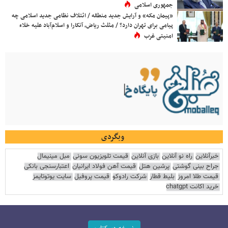
جمهوری اسلامی
«پیمان مکه» و آرایش جدید منطقه / ائتلاف نظامی جدید اسلامی چه
پیامی برای تهران دارد؟ / مثلث ریاض، آنکارا و اسلام‌آباد علیه خلاء
امنیتی غرب
وبگردی
خبرآنلاین
راه نو آنلاین
بازی آنلاین
قیمت تلویزیون سونی
مبل مینیمال
جراح بینی گوشتی
پرشین هتل
قیمت آهن فولاد ایرانیان
اعتبارسنجی بانکی
قیمت طلا امروز
بلیط قطار
شرکت رادوکو
قیمت پروفیل
سایت یوتوتایمز
خرید اکانت chatgpt