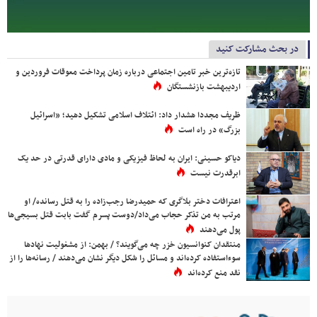
در بحث مشارکت کنید
تازه‌ترین خبر تامین اجتماعی درباره زمان پرداخت معوقات فروردین و
اردیبهشت بازنشستگان
ظریف مجددا هشدار داد: ائتلاف اسلامی تشکیل دهید؛ «اسرائیل
بزرگ» در راه است
دیاکو حسینی: ایران به لحاظ فیزیکی و مادی دارای قدرتی در حد یک
ابرقدرت نیست
اعترافات دختر بلاگری که حمیدرضا رجب‌زاده را به قتل رسانده/ او
مرتب به من تذکر حجاب می‌داد/دوست پسرم گفت بابت قتل بسیجی‌ها
پول می‌دهند
منتقدان کنوانسیون خزر چه می‌گویند؟ / بهمن: از مشغولیت نهادها
سوءاستفاده کرده‌اند و مسائل را شکل دیگر نشان می‌دهند / رسانه‌ها را از
نقد منع کرده‌اند