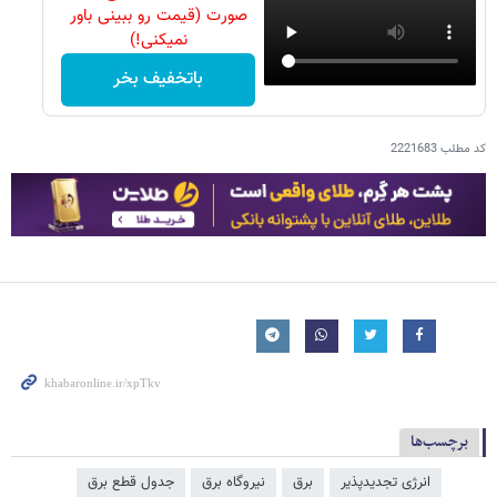
صورت (قیمت رو ببینی باور
نمیکنی!)
باتخفیف بخر
کد مطلب
2221683
برچسب‌ها
انرژی تجدیدپذیر
برق
نیروگاه برق
جدول قطع برق