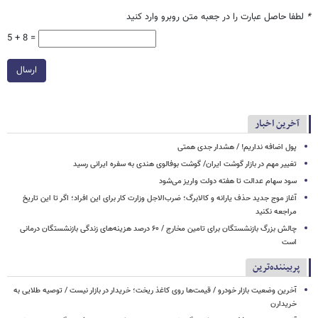
*
لطفا حاصل عبارت را در جعبه متن روبرو وارد کنید
5 + 8 =
ارسال
آخرین اخبار
پول اضافه نداریم! / هشدار جدی همتی
تغییر مهم در بازار گوشت ایران/ گوشت بوفالوی هندی به سفره ایرانی رسید
سود سهام عدالت تا هفته دولت واریز می‌شود
آغاز موج جدید حذف یارانه و کالابرگ؛ ضرب‌الاجل وزارت کار برای این افراد؛ اگر تا این تاریخ
مراجعه نکنید
چالش بزرگ بازنشستگان برای تامین مخارج / ۶۰ درصد هزینه‌های زندگی بازنشستگان درمانی
است
پربیننده‌ترین
آخرین وضعیت بازار خودرو / قیمت‌ها روی کاغذ ریخت؛ خریدار در بازار نیست / توصیه طلایی به
خریدارن