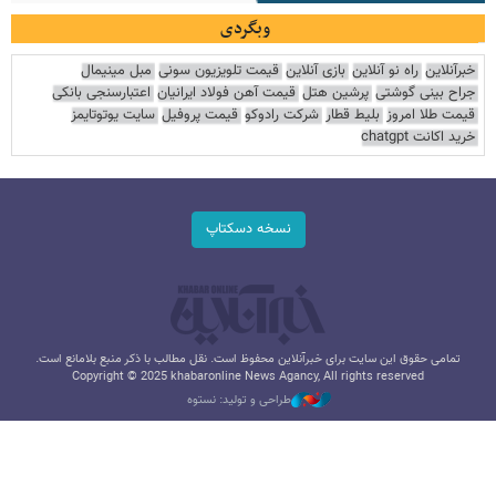
وبگردی
خبرآنلاین
راه نو آنلاین
بازی آنلاین
قیمت تلویزیون سونی
مبل مینیمال
جراح بینی گوشتی
پرشین هتل
قیمت آهن فولاد ایرانیان
اعتبارسنجی بانکی
قیمت طلا امروز
بلیط قطار
شرکت رادوکو
قیمت پروفیل
سایت یوتوتایمز
خرید اکانت chatgpt
نسخه دسکتاپ
تمامی حقوق این سایت برای خبرآنلاین محفوظ است. نقل مطالب با ذکر منبع بلامانع است.
Copyright © 2025 khabaronline News Agancy, All rights reserved
طراحی و تولید: نستوه