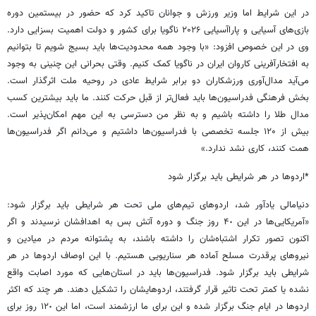
در این شرایط اما وزیر ورزش و جوانان تاکید کرد که حضور در بیستمین دوره
بازی‌های آسیایی و پاراآسیایی ۲۰۲۶ ناگویا برای کشور و دولت اهمیت بسزایی دارد.
وی در این خصوص افزود:‌ «با وجود همه محدودیت‌ها باید بسیج شویم تا بتوانیم
به افتخارآفرینی کاروان ایران در ناگویا کمک کنیم. وقتی بحرانی این چنینی به وجود
می‌آید مدال‌آوری ورزشکاران دو برابر شرایط عادی در روحیه ملت اثرگذار است.
بخش فرهنگی فدراسیون‌ها باید فعال‌تر از قبل حرکت کنند. ما باید بیشترین کسب
مدال طلا را داشته باشیم و به نظر من دسترسی به این مهم امکان‌پذیر است.
بیش از ۱۲۰ جلسه تخصصی با فدراسیون‌ها داشتیم و می‌دانم اگر فدراسیون‌ها
همت کنند، کاری نشد ندارد.»
*اردوها در هر شرایطی باید برگزار شود
دنیامالی یادآور شد، اردوهای تیم‌های ملی تحت هر شرایطی باید برگزار شود:
«آمریکایی‌ها در این ۴٠ روز جنگ و دوره آتش بس به اهدافشان نرسیدند و اگر
اکنون تصور تکرار اشتباه‌شان را داشته باشند، به پشتوانه مردم در میادین و
نیروهای پرقدرت مسلح آماده هر سناریویی هستیم. با این اوصاف اردوها در هر
شرایطی باید برگزار شود. فدراسیون‌ها باید در استان‌هایی که مورد اصابت واقع
نشده یا کمتر تحت تاثیر قرار گرفتند، اردوهایشان را تشکیل دهند. هر چند که اکثر
اردوها در ایام جنگ برگزار شده و این برای ما ارزشمند است، اما این ١٢٠ روز برای