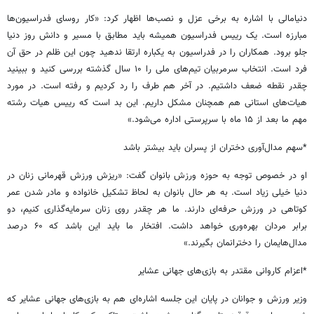
دنیامالی با اشاره به برخی عزل و نصب‌ها اظهار کرد: «کار روسای فدراسیون‌ها
مبارزه است. یک رییس فدراسیون همیشه باید مطابق با مسیر و دانش روز دنیا
جلو برود. همکاران را در فدراسیون به یکباره ارتقا ندهید چون این ظلم در حق آن
فرد است. انتخاب سرمربیان تیم‌های ملی را ۱۰ سال گذشته بررسی کنید و ببینید
چقدر نقطه ضعف داشتیم. در آخر هم طرف را رد کردیم و رفته است. در مورد
هیات‌های استانی هم همچنان مشکل داریم. این بد است که رییس هیات رشته
مهم ما بعد از ۱۵ ماه با سرپرستی اداره می‌شود.»
*سهم مدال‌آوری دختران از پسران باید بیشتر باشد
او در خصوص توجه به حوزه ورزش بانوان گفت: «ریزش ورزش قهرمانی زنان در
دنیا خیلی زیاد است. به هر حال بانوان به لحاظ تشکیل خانواده و مادر شدن عمر
کوتاهی در ورزش حرفه‌ای دارند. ما هر چقدر روی زنان سرمایه‌گذاری کنیم، دو
برابر مردان بهره‌وری خواهد داشت. افتخار ما باید این باشد که ۶۰ درصد
مدال‌هایمان را دخترانمان بگیرند.»
*اعزام کاروانی مقتدر به بازی‌های جهانی عشایر
وزیر ورزش و جوانان در پایان این جلسه اشاره‌ای هم به بازی‌های جهانی عشایر که