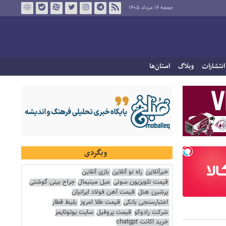
جمعه ۱۶ مرداد ۱۴۰۵
انتشارات
وبلاگ
استان‌ها
وبگردی
خبرآنلاین
راه نو آنلاین
بازی آنلاین
قیمت تلویزیون سونی
مبل مینیمال
جراح بینی گوشتی
پرشین هتل
قیمت آهن فولاد ایرانیان
اعتبارسنجی بانکی
قیمت طلا امروز
بلیط قطار
شرکت رادوکو
قیمت پروفیل
سایت یوتوتایمز
خرید اکانت chatgpt