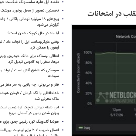
نقشه اپل علیه سامسونگ شکست خور
نخستین تصویر از محل برخورد موشک ف
تقلب در امتحانات
پیچ‌های ۱۸ میلیارد تومانی پاگانی /
گران‌تر می‌شود
آیا ماه در حال کوچک شدن است؟
وقتی مایکروسافت اپل را نجات داد / 
آیفون را ممکن کرد
اتفاقی ترسناک برای مالک خودروی چین
درها، سفر را به کابوس تبدیل کرد
سوسکی که عاشق آتش است / تولد و ز
سوخته
فقر و بی‌پولی، چه بلایی به سر مغز می‌آ
خداحافظی با لگد فرمان / فرمان هوشم
ماک معرفی شد
این نقطه نورانی کوچک کره زمین است 
پنهان شدن زمین در آسمان مریخ
هوندا گلدوینگ تور، رقیبی جدی برای ه
اعمال ضریب ۲.۷ برای اینترنت 