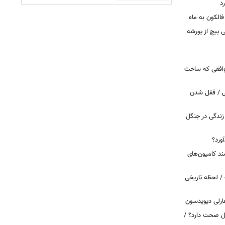
د
الکون به ماه
 وقتی پیچ از پورشه
توافقی که ساخت
ی / قفل شدن
ندگی در جنگل
ورد؟
ند کامیون‌های
/ لحظه تاریخی
ارلی دیویدسون
بین‌الملل صحت دارد؟ /