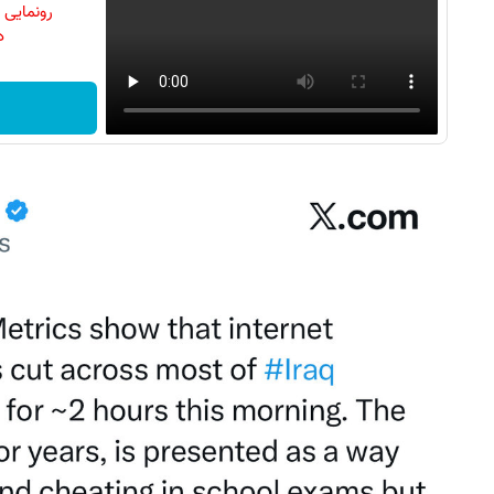
رونمایی
دن