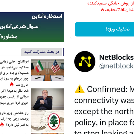
 از روش خانگی سفیدکننده
دان50%تخفیف🔥
تخفیف ویژه!
در بحث مشارکت کنید
ابوالفتح: حتی زمانی 
مذاکره نمی‌کنیم، در 
هستیم/ برجام برای ای
چون برجام به سود ایرا
خارج شد
شما نظر بدهید/ اگر خ
سوالی از رئیس جمه
خبری فردا می‌پرسیدی
راز دشمنی وزیرخارجه 
یوسف رجی چه ارتباط
به اسرائیل دارد؟