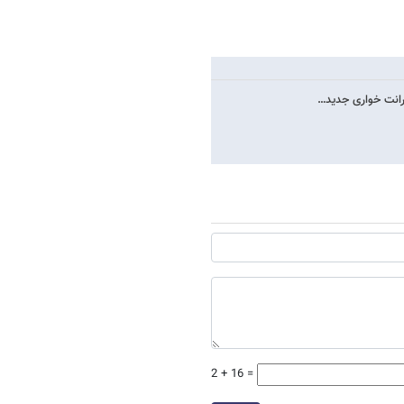
 رانت خواری جدید…
2 + 16 =