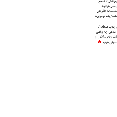
ب‌وآتش تا تجمع
 نسل هرآنچه
دند»/ الگوهای
ند/ یقه نوجوان‌ها
 جدید منطقه /
اسلامی چه پیامی
لث ریاض، آنکارا و
 امنیتی غرب