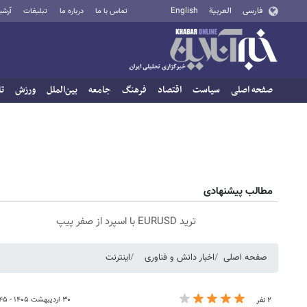
فارسی
العربية
English
تماس با ما
درباره ما
تبلیغات
آرشی
صفحه اصلی
سیاست
اقتصاد
فرهنگ
جامعه
بین‌الملل
ورزش
تا
مطالب پیشنهادی
ترید EURUSD با اسپرد از صفر پیپ
صفحه اصلی
اخبار دانش و فناوری
اینترنت
۳۰ اردیبهشت ۱۴۰۵ - ۱۹:۴۵
۲ نفر