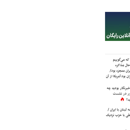
که می‌گوییم
حال مذاکره
ران معجزه بود/
ن بود آمریکا از آن
برنگار بودید چه
ور در نشست
د؟
لبنان با ایران /
ی با حزب نزدیک