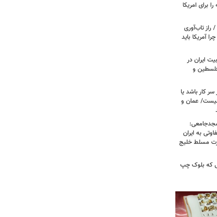
را برای امریکا
راز تاب‌آوری
 آمریکا باید
یت ایران در
 فلسطین و
سر کار باشد یا
نیست/ عمان و
سجدجامعی:
وتی به ایران
درت مسلط خلیج
 تا زهران ممدانی؛ ۱۰ سالی که بلوک چپ