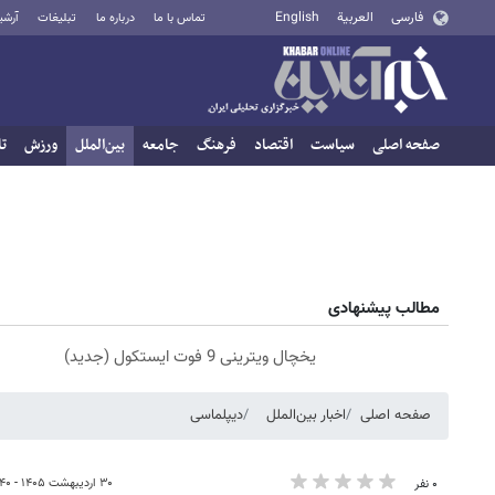
فارسی
العربية
English
تماس با ما
درباره ما
تبلیغات
آرشی
صفحه اصلی
سیاست
اقتصاد
فرهنگ
جامعه
بین‌الملل
ورزش
تا
مطالب پیشنهادی
یخچال ویترینی 9 فوت ایستکول (جدید)
صفحه اصلی
اخبار بین‌الملل
دیپلماسی
۳۰ اردیبهشت ۱۴۰۵ - ۲۰:۴۰
۰ نفر