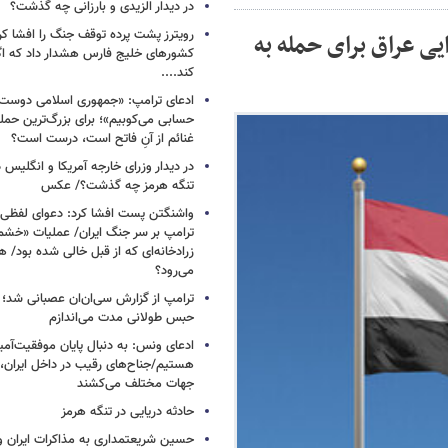
در دیدار الزیدی و بارزانی چه گذشت؟
رویترز پشت پرده توقف جنگ را افشا کرد
یی عراق برای حمله به
کشورهای خلیج فارس هشدار داد که اگر
کند....
ادعای ترامپ: «جمهوری اسلامی دوست‌د
حسابی می‌کوبیم»؛ برای بزرگ‌ترین حمله
غنائم از آنِ فاتح است، درست است؟
در دیدار وزرای خارجه آمریکا و انگلیس در
تنگه هرمز چه گذشت؟/ عکس
واشنگتن پست افشا کرد: دعوای لفظ
ترامپ بر سر جنگ ایران/ عملیات «خشم
زرادخانه‌ای که از قبل خالی شده بود/ 
می‌رود؟
ترامپ از گزارش سی‌ان‌ان عصبانی شد؛ ه
حبس طولانی مدت می‌اندازم
ادعای ونس: به دنبال پایان موفقیت‌آمیز
هستیم/جناح‌های رقیب در داخل ایران، 
جهات مختلف می‌کشند
حادثه دریایی در تنگه هرمز
حسین شریعتمداری به مذاکرات ایران و