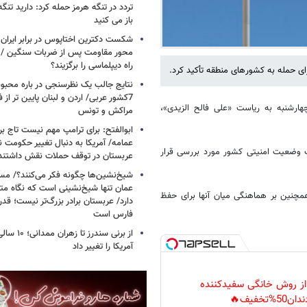
تردد در تنگه هرمز حمله کرد: دارید تنگه 
باز می کنید
شکست دکترین اختاپوس در برابر ایران / 
محور مقاومت پس از ضربات سنگین / چرا
راه دیپلماسی را برگزیند؟
رای حمله به کشورهای منطقه تأکید کرد.
نتایج جالب یک نظرسنجی در باره محبوب
7کشور عربی/ اردن و لبنان پایین تر از
رشنبه به ریاست «علی فالح الزیدی»،
مراکش و تونس
ابوالفتح: برای ترامپ مهم نیست تاج بر 
عمامه/ آمریکا به دنبال تغییر حکومت 
 وضعیت امنیتی کشور مورد بررسی قرار
عربستان در توقف حملات نقش داشتند
شیخ‌نشین‌ها چگونه فکر می‌کنند؟/ م
عمان تنها شیخ‌نشینی است که نگاه متفا
همچنین بر هماهنگی میان آنها برای حفظ
دارد/ عربستان برادر بزرگ‌تر نیست؛ ق
فارس است
از برنی سندرز
آمریکا را تغییر داد
 از روش خانگی سفیدکننده
دان50%تخفیف🔥