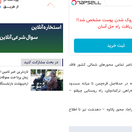
روک شدن پوست مشخص شد!!
یافت راه حل آسان
ثبت خرید
در بحث مشارکت کنید
حاضر تمامی محورهای شمالی کشور فاقد
تازه‌ترین خبر تامین 
زمان پرداخت معوقات
اردیبهشت بازنشستگا
ه در حدفاصل قره‌چمن تا میانه مسدود
راهی ترکمانچای، راه روستایی چپقلو –
جا، محور پاتاوه – دهدشت نیز تا اطلاع