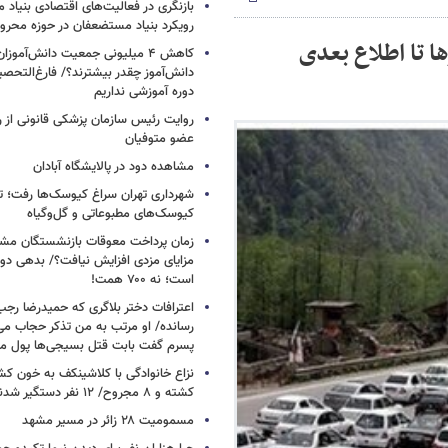
بازنگری در فعالیت‌های اقتصادی بنیاد
رویکرد بنیاد مستضعفان در حوزه محروم
ا تا اطلاع بعدی
کاهش ۴ میلیونی جمعیت دانش‌آموزا
دانش‌آموز چقدر بیشترند؟/ فارغ‌التحصیل
دوره آموزشی نداریم
روایت رئیس سازمان پزشکی قانونی از 
عضو متوفیان
مشاهده دود در پالایشگاه آبادان
شهرداری تهران سراغ کیوسک‌ها رفت؛ تغ
کیوسک‌های مطبوعاتی و گل‌وگیاه
زمان پرداخت معوقات بازنشستگان م
است؛ نه ۷۰۰ همت!
اعترافات دختر بلاگری که حمیدرضا رجب‌ز
رسانده/ او مرتب به من تذکر حجاب م
پسرم گفت بابت قتل بسیجی‌ها پول می
نزاع خانوادگی با کلاشینکف به خون ک
کشته و ۸ مجروح/ ۱۲ نفر دستگیر شدند
مسمومیت ۲۸ زائر در مسیر مشهد