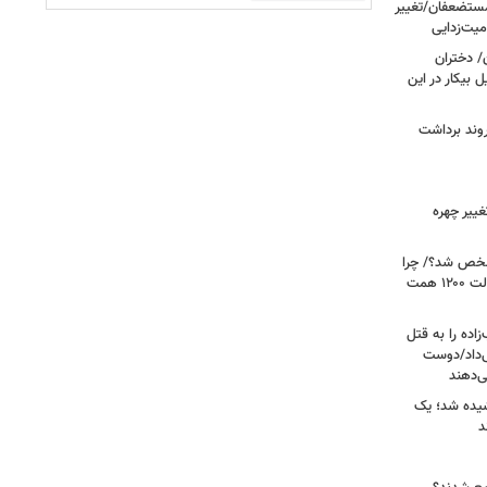
 مستضعفان/تغییر
یت‌زدایی
ن/ دختران
 بیکار در این
روند برداشت
ییر چهره
شخص شد؟/ چرا
مزایای مزدی افزایش نیافت؟/ بدهی دولت ۱۲۰۰ همت
اده را به قتل
ی‌داد/دوست
‌دهند
شیده شد؛ یک