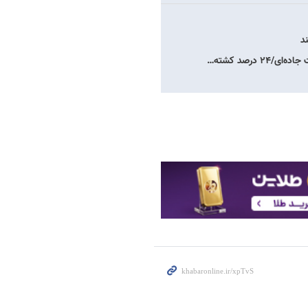
د
 درصد کشته…