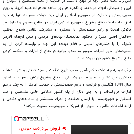
نمی‌کرد، ملت مصر آنچه در توان داشتند در حمایت از ملت فلسطین و سودان و
لیبی و سومالی انجام می‌دادند و قاهره هر روز شاهد تظاهرات علیه آمریکا و رژیم
صهیونیستی و حمایت از جمهوری اسلامی ایران بود. دولت مصر نه تنها به خود
اجازه داده است دفاع مشروع جمهوری اسلامی ایران در مقابل هجوم و تجاوز غیر
قانونی آمریکا و رژیم صهیونستی با همکاری و مشارکت نظامی شیوخ ابوظبی
(حاکمان اصلی مصر) را محکوم نماید،بلکه نهادهای مردمی و دینی ازجمله الازهر
شریف را با فشارهای امنیتی و قطع بودجه این نهاد و وابسته کردن آن به
حمایت‌های مالی امارات، مجبور به صدور بیانیه در دفاع از امارات و محکوم کردن
دفاع مشروع کشورمان نموده است.
چگونه و به چه علت حکام فعلی مصر، تاریخ عظمت و مجد تمدنی و شهامت‌ها و
فداکاری این کشور علیه رژیم صهیونیستی و دفاع مشروع ارتش مصر علیه تجاوز
سال 1344 انگلیس و فرانسه و رژیم صهیونیستی با حمایت آمریکا را به چند درهم
امارات فروخته‌اند و به جای دفاع از یک کشور اسلامی حامی فلسطین و ضد
استکبار و صهیونیسم، با ارسال جنگنده و اعزام مستشار و سامانه‌های دفاعی و
ارائه اطلاعات نظامی و امنیتی، از آمریکا و صهیونیسم حمایت می‌کند؟
🚘 فروش بی‌دردسر خودرو،