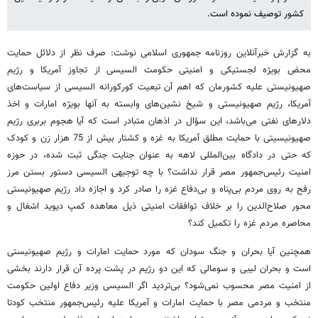
کشور توصیف نموده است.
به گزارش خبرآنلاین روزنامه جمهوری اسلامی نوشت: صرف نظر از دلائل حمایت
محض بویژه لجستیکی و امنیتی حکومت السیسی از تجاوز آمریکا و رژیم
صهیونیستی علیه کشورمان که اهم آن تبعیت کورکورانه السیسی از سیاست‌های
آمریکا، رژیم صهیونیستی و شیخ نشین‌های وابسته به آنها بویژه امارات و اخذ
دلارهای نفتی می‌باشد، این سؤال در اذهان متبادر است که آیا هجوم بربری رژیم
صهیونیسیتی با حمایت مطلق آمریکا به غزه و کشتار بیش از 75 هزار زن و کودک
که حتی در دادگاه بین‌المللی لاهه به عنوان جنایت جنگی ثبت شده، در حوزه
امنیت رئیس‌جمهور مصر قرار نداشت؟ با چه توجیهی السیسی دستور بستن مرز
رفح به روی مردم بی‌پناه و بی‌دفاع غزه را صادر کرد و اجازه داد رژیم صهیونیستی
محور صلاح‌الدین را بر خلاف توافقات امنیتی ذیل معاهده کمپ دیوید اشغال و
محاصره مردم غزه را تکمیل کند؟
همچنین آیا بحران و جنگ سودان که مورد حمایت امارات و رژیم صهیونیستی
است و بحران لیبی و سومالی که این دو رژیم در پشت پرده آن قرار دارند بخشی
از امنیت مصر محسوب نمی‌شود؟ بی‌تردید اگر السیسی وزیر دفاع اولین حکومت
منتخب و مردمی مصر با حمایت امارات و آمریکا علیه رئیس‌جمهور منتخب کودتا