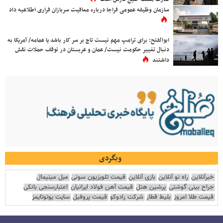
سازمان وظیفه عمومی فراجا درباره معافیت سربازان فراری اطلاعیه داد
ابوالفتح: برای ترامپ مهم نیست تاج بر سر کار باشد یا عمامه/ آمریکا به
دنبال تغییر حکومت نیست/ عمان و عربستان در توقف حملات نقش
داشتند
وبگردی
خبرآنلاین
راه نو آنلاین
بازی آنلاین
قیمت تلویزیون سونی
مبل مینیمال
جراح بینی گوشتی
پرشین هتل
قیمت آهن فولاد ایرانیان
اعتبارسنجی بانکی
قیمت طلا امروز
بلیط قطار
شرکت رادوکو
قیمت پروفیل
سایت یوتوتایمز