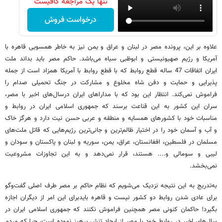
تنها یک مراجعه کافیست
درخواست فروش
علاوه بر این، پرونده مصر در لبنان و عراق و یمن نیز به خاطر همسویی قاهره با
آمریکا و رژیم صهیونیستی و ابوظبی سیاه می‌باشد. حاکم مصر باید بداند ملت
ایران اتفاقات 47 ساله قطع روابط که با قطع روابط با آمریکا همزاد است از جمله
پذیرایی و حمایت و دفن شاه مخلوع و مشارکت در جنگ تحمیلی صدام را
فراموش نمی‌کند. انتظار این بود که با مداراهای ایران درسال‌های اخیر با مصر،
سران این کشور به این قناعت برسند که جمهوری اسلامی ایران در روابط و
مناسبات خود با کشورهای همسایه و منطقه و عربی حسن نیت دارد و هرگز خاک
و آب و آسمان خود را در اختیار ظالم‌ترین و جانی‌ترین رژیم‌هایی که قاتل ملت‌های
مسلمان در فلسطین، افغانستان، عراق، یمن، سوریه و لبنان و پاکستان و سودان و
لیبی و سومالی و.... هستند، قرار نمی‌دهد و به این تجاوزات مشروعیت
نمی‌بخشد.
به‌تدریج به این نتیجه نزدیک می‌شویم که نظام حاکم بر مصر طرف اصلی گفت‌وگو
برای عادی شدن روابط دو کشور نیست و قاهره بایدبرای این امر از دیگران اجازه
بگیرد! حاکمان کنونی مصر همچنین فراموش نکنند که جمهوری اسلامی ایران در
سال‌های اخیر در روابط خود با مصر از ایجاد تنش پرهیز نموده است، چرا که مردم