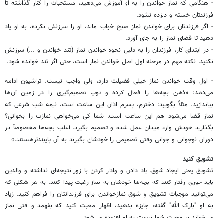
- هنگامی که نماز خواندن را به او آموزش می‌دهید، مستحبات را کنار گذاشته تا
فرزندتان خسته و دلزده نشود.
- اگر فرزندتان برای خواندن نماز صبح خواب ماند، او را سرزنش نکرده، به او یاد
دهید تا قضای نماز را به جای آورد.
- در ابتدای کار، فرزندان را به دلیل نحوه خواندن نماز (تند خواندن و ...) سرزنش
نکنید. نکته مهم در مرحله اول اصل خواندن نماز است، حتی اگر تند خوانده شود.
- اول وقت خواندن نماز خیلی فضیلت دارد، ولی واجب نیست. تراشیون ادامه
می‌دهد: «ذهن بچه‌ها را فعال کرده و توپ تصمیم‌گیری را در زمین آن‌ها
بیاندازید. مثلاً بگویید: دخترم، پسرم اذان این ساعت است، نیمه شب شرعی که
نماز قضا می‌شود هم این ساعت است. شما کی می‌خواهی نمازت را بخوانی؟
بگذارید خودش وارد میدان عمل شده و تصمیم بگیرد. اغلب بچه‌ها مخصوصاً در
دوران نوجوانی و جوانی وقتی تصمیمی را خودشان بگیرند به آن پایبندترهستند.»
تشویق کنید
تشویق یعنی ایجاد شوق. یاد دادن و وادار کردن با زور نتیجه‌ای نداشته و والدین
باید جوری رفتار کنند که بچه‌ها خودشان به نماز رغبت پیدا کنند. به هر شکلی که
می‌توانید موجبات تشویق و شوق نمازخواندن برای فرزندانتان را فراهم کنید. زیاد
به او "بارک الله" گفته، جایزه بدهید، اظهار محبت کنید که بفهمد و قتی نماز
می‌خواند بر محبت شما نسبت به او افزوده می‌شود.