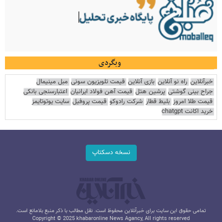
وبگردی
خبرآنلاین
راه نو آنلاین
بازی آنلاین
قیمت تلویزیون سونی
مبل مینیمال
جراح بینی گوشتی
پرشین هتل
قیمت آهن فولاد ایرانیان
اعتبارسنجی بانکی
قیمت طلا امروز
بلیط قطار
شرکت رادوکو
قیمت پروفیل
سایت یوتوتایمز
خرید اکانت chatgpt
نسخه دسکتاپ
تمامی حقوق این سایت برای خبرآنلاین محفوظ است. نقل مطالب با ذکر منبع بلامانع است.
Copyright © 2025 khabaronline News Agancy, All rights reserved