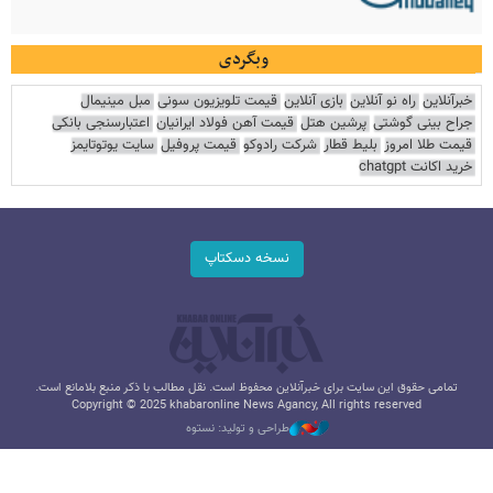
وبگردی
خبرآنلاین
راه نو آنلاین
بازی آنلاین
قیمت تلویزیون سونی
مبل مینیمال
جراح بینی گوشتی
پرشین هتل
قیمت آهن فولاد ایرانیان
اعتبارسنجی بانکی
قیمت طلا امروز
بلیط قطار
شرکت رادوکو
قیمت پروفیل
سایت یوتوتایمز
خرید اکانت chatgpt
نسخه دسکتاپ
تمامی حقوق این سایت برای خبرآنلاین محفوظ است. نقل مطالب با ذکر منبع بلامانع است.
Copyright © 2025 khabaronline News Agancy, All rights reserved
طراحی و تولید: نستوه