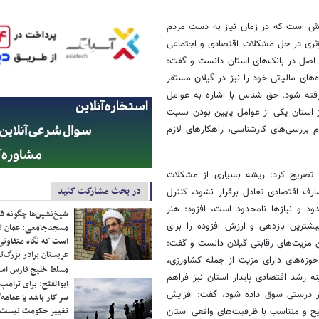
ربخش است که در زمان نیاز به دست مردم
ؤثری در حل مشکلات اقتصادی و اجتماعی
ک اصل در بانک‌های استان دانست و گفت:
های مالیاتی خود را نیز در گیلان مستقر
گرفته شود. حق شناس با اشاره به عوامل
ز استان یکی از عوامل پایین بودن نسبت
م بررسی‌های کارشناسی، راهکارهای لازم
ر تصریح کرد: ریشه بسیاری از مشکلات
در بحث مشارکت کنید
رف اقتصادی تعادل برقرار نشود، کنترل
ود و نیازها نامحدود است، افزود: هنر
شیخ‌نشین‌ها چگونه فک
ترین بازدهی و ارزش افزوده را برای
مسجدجامعی: عمان تن
است که نگاه متفاوتی 
ین مزیت‌های رقابتی گیلان دانست و گفت:
عربستان برادر بزرگ‌
وزه‌های دارای مزیت از جمله کشاورزی،
مسلط خلیج فارس ا
 رشد اقتصادی پایدار استان نیز فراهم
ابوالفتح: برای ترامپ
ر درستی سوق داده شود، گفت: افزایش
سر کار باشد یا عمامه/
تغییر حکومت نیست/ 
ح و متناسب با ظرفیت‌های واقعی استان