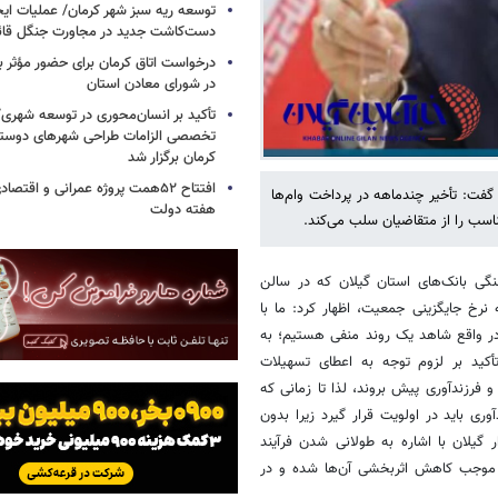
توسعه ریه سبز شهر کرمان/ عملیات ای
دست‌کاشت جدید در مجاورت جنگل قائم
درخواست اتاق کرمان برای حضور مؤث
در شورای معادن استان
تأکید بر انسان‌محوری در توسعه شهر
تخصصی الزامات طراحی شهرهای دوستد
کرمان برگزار شد
افتتاح ۵۲همت پروژه عمرانی و اقت
 گفت: تأخیر چندماهه در پرداخت وام‌ها
هفته دولت
اسب را از متقاضیان سلب می‌کند.
گی بانک‌های استان گیلان که در سالن
 نرخ جایگزینی جمعیت، اظهار کرد: ما با
در واقع شاهد یک روند منفی هستیم؛ به
أکید بر لزوم توجه به اعطای تسهیلات
 فرزندآوری پیش بروند، لذا تا زمانی که
ری باید در اولویت قرار گیرد زیرا بدون
 گیلان با اشاره به طولانی شدن فرآیند
ا موجب کاهش اثربخشی آن‌ها شده و در