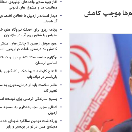
آغاز بهره مندی واحدهای تولییدی منطقه 
معافیت ها و مشوق های قانونی
ام‌ها موجب کاهش
دیدار استاندار اردبیل با فعالان اقتصا
آذربایجان
برنامه ریزی برای احداث نیروگاه های
مقیاس یا شناور روی آب در مازندران
عبور موفق اربعین از چالش‌های امنیتی 
کاهش ۲۰ درصدی تلفات در اربعین امسال
برگزاری جلسه ستاد تنظیم بازار و کمیته
اساسی لرستان
افتتاح کارخانه شیرخشک و کلنگ‌زنی واح
پلی‌استر در میاندوآب
نظام سلامت باید از درمان‌محوری به 
تغییر کند
بسیج سازندگی فرصتی برای توسعه اس
اعطای مجوز مجموعه‌داری به مسجد محل
اردبیل
بزرگداشت دومین سالگرد شهدای خدمت
مجتمع مس درآلو در بردسیر و رابر