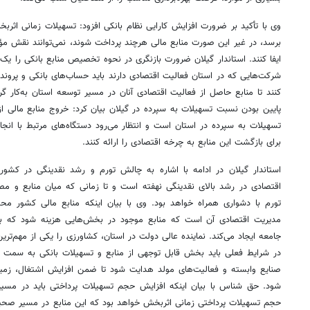
وی با تأکید بر ضرورت افزایش کارایی نظام بانکی افزود: تسهیلات زمانی اث
برسد، در غیر این صورت منابع مالی هرچند پرداخت شوند، نمی‌توانند نقش م
ایفا کنند. استاندار گیلان ضرورت بازنگری در نحوه تخصیص منابع بانکی را ی
شرکت‌هایی که در استان فعالیت اقتصادی دارند باید حساب‌های بانکی و پرونده‌
کنند تا منابع حاصل از فعالیت اقتصادی آنان در مسیر توسعه استان به‌کار 
پایین بودن نسبت تسهیلات به سپرده در گیلان بیان کرد: خروج منابع مالی ا
تسهیلات به سپرده در استان است و انتظار می‌رود دستگاه‌های مرتبط با انجا
برای بازگشت این منابع به چرخه اقتصادی را ارائه کنند.
استاندار گیلان در ادامه با اشاره به چالش تورم و رشد نقدینگی در کشو
اقتصادی در رشد بالای نقدینگی نهفته است و تا زمانی که میان منابع و مصا
تورم با دشواری همراه خواهد بود. وی با بیان اینکه منابع مالی کشور محد
مدیریت اقتصادی آن است که منابع موجود در بخش‌هایی هزینه شود که بیش
جامعه ایجاد می‌کند. نماینده عالی دولت در استان، کشاورزی را یکی از مهم‌تر
در شرایط فعلی باید بخش قابل توجهی از منابع و تسهیلات بانکی به سمت ح
صنایع وابسته و فعالیت‌های مولد هدایت شود تا ضمن افزایش اشتغال، زمینه
شود. حق شناس با بیان اینکه افزایش حجم تسهیلات پرداختی باید در مسی
حجم تسهیلات پرداختی زمانی اثربخش خواهد بود که این منابع در مسیر صحی