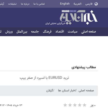
فارسی
العربية
English
تماس با ما
درباره ما
تبلیغات
آرشی
صفحه اصلی
سیاست
اقتصاد
فرهنگ
جامعه
بین‌الملل
ورزش
تا
مطالب پیشنهادی
ترید EURUSD با اسپرد از صفر پیپ
صفحه اصلی
اخبار استان ها
گیلان
۱۳ خرداد ۱۴۰۵ - ۱۴:۱۲
۰ نفر