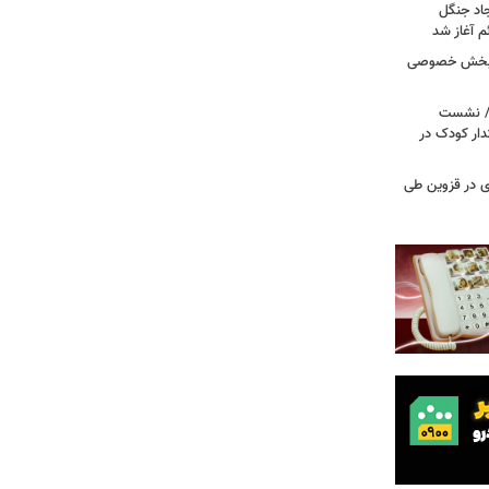
جاد جنگل
 آغاز شد
ر بخش خصوصی
ی/ نشست
ار کودک در
صادی در قزوین طی