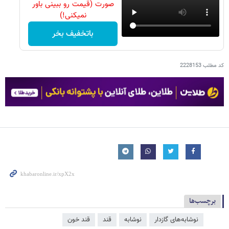
صورت (قیمت رو ببینی باور
نمیکنی!)
باتخفیف بخر
کد مطلب
2228153
برچسب‌ها
نوشابه‌های گازدار
نوشابه
قند
قند خون