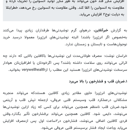
افزایش مکرر قند خون می‌تواند به طور مکرر تولید انسولین را تحریک کرده و
مقاومت به انسولین را القا کند. وقتی مقاومت به انسولین رخ می‌دهد، خطرابتلا
به دیابت نوع۲ افزایش می‌یابد.
به گزارش
خبرآنلاین
، درهوای گرم نوشیدنی‌ها طرفداران زیادی پیدا می‌کنند
به‌خصوص اگر انرژی‌زا باشند! البته نوشیدنی‌های انرژی‌زا معمولا درسبد خرید
نوجوان‌هاست و تابستان و زمستان ندارد.
خراسان نوشت: مصرف طولانی‌مدت این نوشیدنی‌ها باکافئین بالایی که دارند چه
اثراتی می‌توانند روی سلامت داشته باشند؟ پس اگرخودتان یا اطرافیان‌تان هوادار
سرسخت نوشیدنی‌های انرژی‌زا هستید این مطلب را ازverywellhealth بخوانید.
۱.ضربان قلب و فشارخون را بالا می‌برد
نوشیدنی‌های انرژی‌زا حاوی مقادیر زیادی کافئین هستندکه می‌تواند منجربه
مشکلاتی درعملکرد قلب وسیستم قلبی عروقی، ازجمله تپش قلب و آریتمی
شود.ضربان قلب نامنظم همچنین می‌تواند برای کسی که زیاد ازاین نوشیدنی‌ها
می‌نوشد، دایمی شود. کافئین همچنین می‌تواند برفشارخون تأثیر بگذارد.وقتی
فردی کافئین اضافی می‌نوشد، فشارخون در۲ساعت اول پس ازمصرف افزایش
می‌یابد وباعث ایجاد فشار برسیستم قلبی عروقی می‌شود.