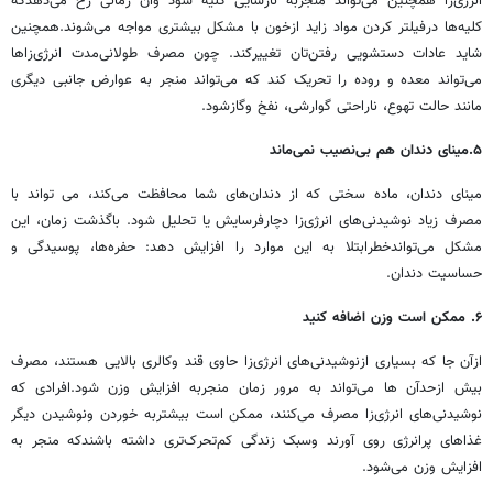
انرژی‌زا همچنین می‌تواند منجربه نارسایی کلیه شود وآن زمانی رخ می‌دهدکه
کلیه‌ها درفیلتر کردن مواد زاید ازخون با مشکل بیشتری مواجه می‌شوند.همچنین
شاید عادات دستشویی رفتن‌تان تغییرکند. چون مصرف طولانی‌مدت انرژی‌زاها
می‌تواند معده و روده را تحریک کند که می‌تواند منجر به عوارض جانبی دیگری
مانند حالت تهوع، ناراحتی گوارشی، نفخ وگازشود.
۵.
مینای دندان هم بی‌نصیب نمی‌ماند
مینای دندان، ماده سختی که از دندان‌های شما محافظت می‌کند، می تواند با
مصرف زیاد نوشیدنی‌های انرژی‌زا دچارفرسایش یا تحلیل شود. باگذشت زمان، این
مشکل می‌تواندخطرابتلا به این موارد را افزایش دهد: حفره‌ها، پوسیدگی و
حساسیت دندان.
۶. ممکن است وزن اضافه کنید
ازآن جا که بسیاری ازنوشیدنی‌های انرژی‌زا حاوی قند وکالری بالایی هستند، مصرف
بیش ازحدآن ها می‌تواند به مرور زمان منجربه افزایش وزن شود.افرادی که
نوشیدنی‌های انرژی‌زا مصرف می‌کنند، ممکن است بیشتربه خوردن ونوشیدن دیگر
غذاهای پرانرژی روی آورند وسبک زندگی کم‌تحرک‌تری داشته باشندکه منجر به
افزایش وزن می‌شود.