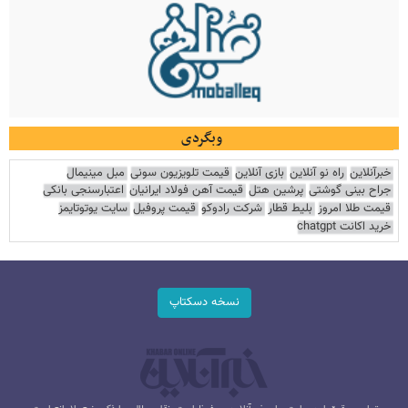
وبگردی
خبرآنلاین
راه نو آنلاین
بازی آنلاین
قیمت تلویزیون سونی
مبل مینیمال
جراح بینی گوشتی
پرشین هتل
قیمت آهن فولاد ایرانیان
اعتبارسنجی بانکی
قیمت طلا امروز
بلیط قطار
شرکت رادوکو
قیمت پروفیل
سایت یوتوتایمز
خرید اکانت chatgpt
نسخه دسکتاپ