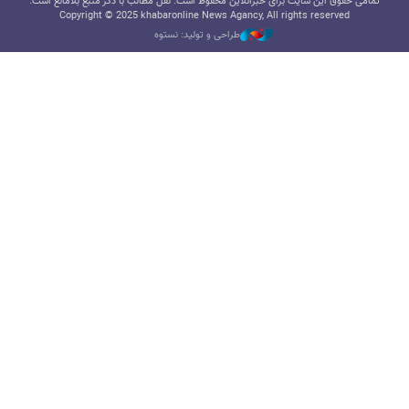
تمامی حقوق این سایت برای خبرآنلاین محفوظ است. نقل مطالب با ذکر منبع بلامانع است.
Copyright © 2025 khabaronline News Agancy, All rights reserved
طراحی و تولید: نستوه