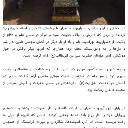
در لحظاتی از این مراسم، بسیاری از حاضران با چشمانی اشکبار از استاد خویش یاد
کردند؛ از مردی که عمرش را وقف حقیقت نمود و هرگز در مسیر علم و دفاع از
ولایت، از دشواری‌ها نهراسید. نام و یاد او بار دیگر در فضای مجلس طنین‌انداز شد
و دل‌ها را به وادی‌السلام نجف برد؛ همان‌جا که امروز پیکر پاکش در جوار
مولایش، امیر مؤمنان حضرت علی بن ابی‌طالب(ع)، آرام گرفته است.
و چه شیرین است تصور مردی که عمری را در راه شناخت و شناساندن ولایت
سپری کرد و سرانجام در سایه‌سار عنایت مولای متقیان آرام گرفت؛ مردی که
قلمش در خدمت اهل‌بیت(ع)، اندیشه‌اش در مسیر حقیقت و قلبش سرشار از
محبت خاندان رسالت بود.
در پایان این آیین، حاضران با قرائت فاتحه و نثار صلوات، درودها و سلام‌های
بی‌پایان خود را نثار روح بلند علامه جعفری کردند؛ عالمی که اگرچه از میان ما
رخت بربسته است، اما آثار، اندیشه‌ها، شاگردان و میراث گرانسنگ او همچنان