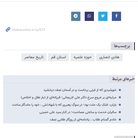
برچسب‌ها
هادی انصاری
حوزه علمیه
استان قم
تاریخ معاصر
خبرهای مرتبط
خورشیدی که از غزنی برخاست و در آسمان نجف درخشید
مرثیه‌ای بر عروج سرخِ دکتر علی لاریجانی؛ فرزانه‌ای از تبار عقل و اخلاص!
باران، اشکِ یک ملت بود؛ در سوگِ رهبری که با شهادتش ، خود را ماندگار ساخت
سالیان خدمت و ساعتی مصاحبت؛ در کنار سید علی خمینی
خادم گمنام طلاب ، یادنامه‌ای از روزگار طلایی نجف