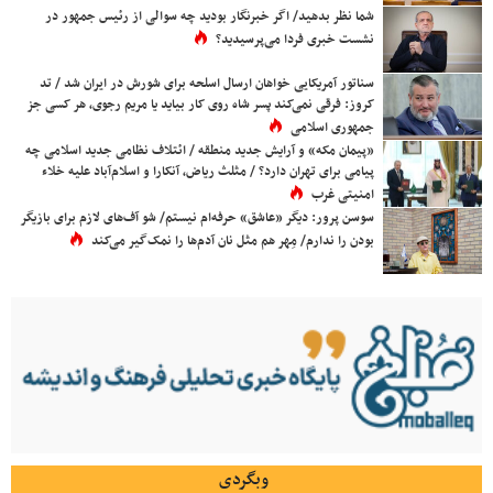
شما نظر بدهید/ اگر خبرنگار بودید چه سوالی از رئیس جمهور در
نشست خبری فردا می‌پرسیدید؟
سناتور آمریکایی خواهان ارسال اسلحه برای شورش در ایران شد / تد
کروز: فرقی نمی‌کند پسر شاه روی کار بیاید یا مریم رجوی، هر کسی جز
جمهوری اسلامی
«پیمان مکه» و آرایش جدید منطقه / ائتلاف نظامی جدید اسلامی چه
پیامی برای تهران دارد؟ / مثلث ریاض، آنکارا و اسلام‌آباد علیه خلاء
امنیتی غرب
سوسن پرور: دیگر «عاشق» حرفه‌ام نیستم/ شو آف‌های لازم برای بازیگر
بودن را ندارم/ مِهر هم مثل نان آدم‌ها را نمک‌گیر می‌کند
وبگردی