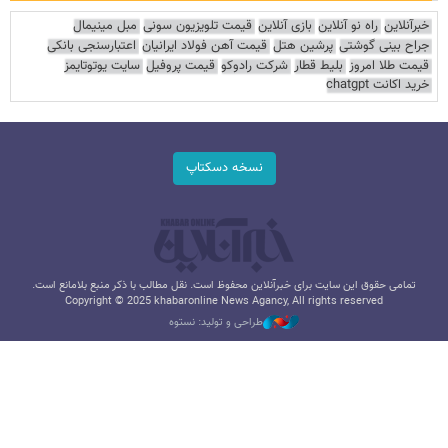
خبرآنلاین
راه نو آنلاین
بازی آنلاین
قیمت تلویزیون سونی
مبل مینیمال
جراح بینی گوشتی
پرشین هتل
قیمت آهن فولاد ایرانیان
اعتبارسنجی بانکی
قیمت طلا امروز
بلیط قطار
شرکت رادوکو
قیمت پروفیل
سایت یوتوتایمز
خرید اکانت chatgpt
نسخه دسکتاپ
تمامی حقوق این سایت برای خبرآنلاین محفوظ است. نقل مطالب با ذکر منبع بلامانع است.
Copyright © 2025 khabaronline News Agancy, All rights reserved
طراحی و تولید: نستوه