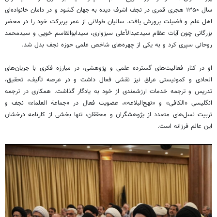
سال ۱۳۵۰ هجری قمری در نجف اشرف دیده به جهان گشود و در دامان خانواده‌ای
اهل علم و فضیلت پرورش یافت. سالیان طولانی از عمر پربرکت خود را در محضر
بزرگانی چون آیات عظام سیدعبدالأعلی سبزواری، سیدابوالقاسم خویی و سیدمحمد
روحانی سپری کرد و به یکی از چهره‌های شاخص علمی حوزه نجف بدل شد.
او در کنار فعالیت‌های گسترده علمی و پژوهشی، در مبارزه فکری با جریان‌های
الحادی و کمونیستی عراق نیز نقشی فعال داشت و در عرصه تألیف، تحقیق،
تدریس و ترجمه خدمات ارزشمندی از خود به یادگار گذاشت. همکاری در ترجمه
انگلیسی «الکافی» و «نهج‌البلاغه»، عضویت فعال در «جماعة العلماء» نجف و
تربیت نسل‌های متعدد از پژوهشگران و محققان، تنها بخشی از کارنامه درخشان
این عالم فرزانه است.