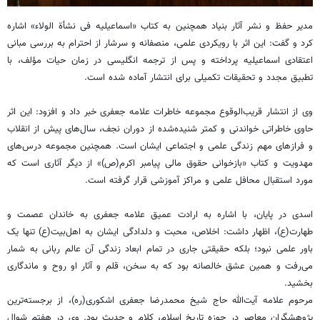
مدیر حفظ و نشر آثار بنیاد همچنین به کتاب «اسماعیلیه فی نشأة الولاء» اشاره
کرد و گفت: این اثر با رویکردی علمی، منصفانه و سرشار از احترام به بررسی مبانی
اعتقادی اسماعیلیه پرداخته و پس از ترجمه انگلیسی در زمان حیات مؤلف، با
تطبیق مجدد و تحقیقات تکمیلی برای انتشار آماده شده است.
وی از انتشار قریب‌الوقوع مجموعه خاطرات علامه جعفری خبر داد و افزود: این اثر
حاوی خاطراتی خواندنی و کمتر شنیده‌شده از دوران نجف، سال‌های پیش از انقلاب
و فرازهای مهم زندگی علمی و اجتماعی ایشان است. همچنین مجموعه درس‌های
مهدویت و کتاب «بازخوانی حقوق مالی پیامبر اکرم(ص)» از دیگر آثاری است که
مورد استقبال محافل علمی و مراکز آموزشی قرار گرفته است.
اسدی در پایان، با اشاره به ارادت عمیق علامه جعفری به خاندان عصمت و
طهارت(ع)، اظهار داشت: اخلاص، محبت و دلدادگی ایشان به اهل‌بیت(ع) تنها یک
باور علمی نبود؛ بلکه حقیقتی جاری در تمام ابعاد زندگی آن عالم ربانی به شمار
می‌رفت و همین عشق خالصانه بود که به سخن، قلم و آثار او روح و ماندگاری
بخشید.
مرحوم علامه آیت‌الله حاج شیخ محمدرضا جعفری اشکوری(ره)، از برجسته‌ترین
پژوهشگران معاصر در حوزه تاریخ اسلام، کلام و حدیث بود. وی در هفتم شوال