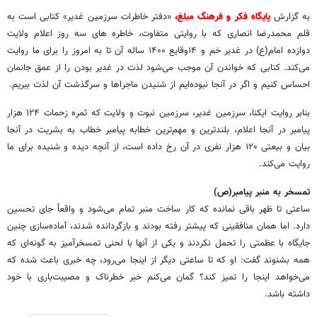
به گزارش
پایگاه فکر و فرهنگ مبلغ،
«دفتر خاطرات سرزمین غدیر» کتابی است به
قلم محمدرضا انصاری که با روایتی متفاوت، خاطره های سه روز اعلام ولایت
دوازده امام(ع) در غدیر خم و ۱۴وقایع ۱۴۰۰ ساله آن تا به امروز را برای ما روایت
می‌کند. کتابی که خواندن آن موجب می‌شود لذت در غدیر بودن را از عمق جانمان
احساس کنیم و اگر در آنجا نبوده‌ایم از شنیدن ماجراها و سرگذشت آن لذت ببریم.
بنابر روایت ایکنا، سرزمین غدیر، سرزمین نبوت و ولایت که ثمره زحمات ۱۲۴ هزار
پیامبر در آنجا اعلام، بلندترین و مهم‌ترین خطابه پیامبر خطاب به بشریت در آنجا
بیان و بیعتی ۱۲۰ هزار نفری در آن رخ داده است، از آنچه دیده و شنیده برای ما
روایت می‌کند.
تمسخر به منبر پیامبر(ص)
ساعتی تا ظهر باقی نمانده که کار ساخت منبر تمام می‌شود و واقعاً جای تحسین
دارد. اما همان منافقینی که پیشتر رفته بودند و بازگردانده شدند، آماده‌سازی چنین
جایگاه با عظمتی را تحمل نکردند و یکی از آنها با لحنی تمسخرآمیز به گونه‌ای که
همه بشنوند گفت: او که تا ساعتی دیگر از اینجا می‌رود، چه خبری باعث شده که
می‌خواهد اینجا را تمیز کند؟ گمان می‌کنم خبر خطرناک و مصیبت‌باری با خود
داشته باشد.