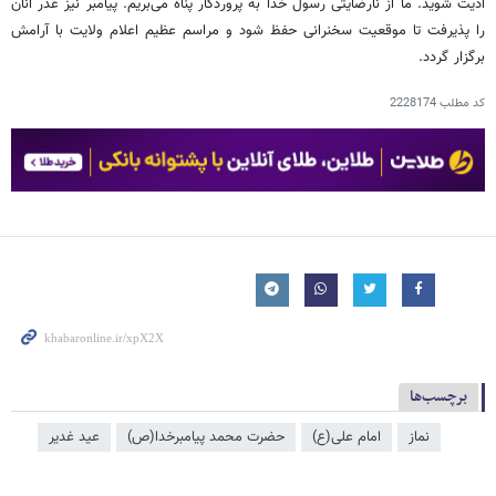
اذیت شوید. ما از نارضایتی رسول خدا به پروردگار پناه می‌بریم. پیامبر نیز عذر آنان
را پذیرفت تا موقعیت سخنرانی حفظ شود و مراسم عظیم اعلام ولایت با آرامش
برگزار گردد.
کد مطلب
2228174
برچسب‌ها
نماز
امام علی(ع)
حضرت محمد پیامبرخدا(ص)
عید غدیر