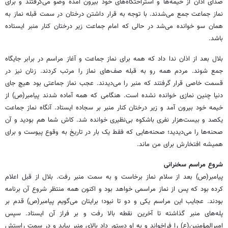
صدای اذان از خیمه‌ها و استراحتگاه‌های خود بیرون آمده وضو می‌گرفتند و برای
نماز جماعت جمع می‌شدند. با توجه به قرار داشتن درختان در سمت قبله نماز به
همان سو خوانده می‌شد در حالی که امام جماعت زیر درختان کنار منبر ایستاده
باشد.
بلال بعد از اذان ندا داد که همه برای نماز جماعت و آغاز مراسم در برابر جایگاه
جمع شوند. مردم همه رو به قبله صف‌های نماز را مرتب کردند. زنان نیز در
قسمت خاصی قرار گرفتند که منبر را می‌دیدند. عجب نماز جماعتی بود هیچ جای
دنیا چنین نمازی خوانده نشده است. هنگامی که همه آماده شدند پیامبر(ص) از
خیمه خود بیرون آمد و زیر درختان کنار منبر بر سجاده ایستاد. آنگاه نماز جماعت
یکصد و بیست‌هزار نفری باشکوه بی‌نظیری خوانده شد. کاش شما هم بودید و آن
صحنه‌ها را می‌دیدید؛ صحنه‌هایی که فقط یک بار در تاریخ به وقوع پیوست و برای
همیشه افتخارش برای من ماند.
شروع مراسم سخنرانی
پیامبر(ص) بعد از سلام نماز برخاست و به سمت منبر رفت. بلال از قبل اعلام
کرده بود که پس از نماز مراسمی خواهد بود و اکنون همه منتظر شروع آن برنامه
بودند. عجایب این مراسم یکی و دو تا نبود؛ برایتان می‌گویم پیامبر(ص) قدم بر
پله‌های منبر گذاشته تا آخرین نقطه بالا رفت و بر فراز آن ایستاد. سپس
امیرالمؤمنین(ع) را فراخواند و به او دستور داد بالای منبر بیاید و در سمت راستش