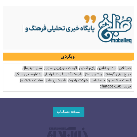
وبگردی
خبرآنلاین
راه نو آنلاین
بازی آنلاین
قیمت تلویزیون سونی
مبل مینیمال
جراح بینی گوشتی
پرشین هتل
قیمت آهن فولاد ایرانیان
اعتبارسنجی بانکی
قیمت طلا امروز
بلیط قطار
شرکت رادوکو
قیمت پروفیل
سایت یوتوتایمز
خرید اکانت chatgpt
نسخه دسکتاپ