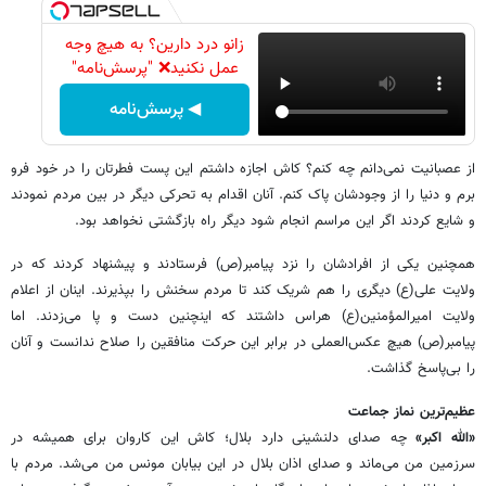
زانو درد دارین؟ به هیچ وجه
عمل نکنید❌ "پرسش‌نامه"
◀ پرسش‌نامه
از عصبانیت نمی‌دانم چه کنم؟ کاش اجازه داشتم این پست فطرتان را در خود فرو
برم و دنیا را از وجودشان پاک کنم. آنان اقدام به تحرکی دیگر در بین مردم نمودند
و شایع کردند اگر این مراسم انجام شود دیگر راه بازگشتی نخواهد بود.
همچنین یکی از افرادشان را نزد پیامبر(ص) فرستادند و پیشنهاد کردند که در
ولایت علی(ع) دیگری را هم شریک کند تا مردم سخنش را بپذیرند. اینان از اعلام
ولایت امیرالمؤمنین(ع) هراس داشتند که اینچنین دست و پا می‌زدند. اما
پیامبر(ص) هیچ عکس‌العملی در برابر این حرکت منافقین را صلاح ندانست و آنان
را بی‌پاسخ گذاشت.
عظیم‌ترین نماز جماعت
«الله اکبر»
چه صدای دلنشینی دارد بلال؛ کاش این کاروان برای همیشه در
سرزمین من می‌ماند و صدای اذان بلال در این بیابان مونس من می‌شد. مردم با