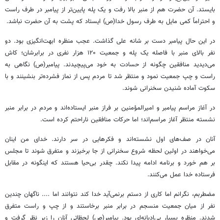
بایستد. آن حضرت هم از منبر بالا رفت و یک پله پایین‌تر از پیامبر در طرف راست
و احتراماً کمی مایل به طرف رسول خدا(ص) ایستاد که پشت به آن حضرت نباشد.
در این حال پیامبر دست بر شانه علی گذاشت. عجب منظره ابهت‌انگیزی بود. دو
نفر بالای منبر با فاصله یک پله و جمعیت ۱۲۰ هزار نفری در برابرشان؛ کاش
می‌دیدید منافقین چگونه از حسادت به خود می‌پیچیدند. پیامبر(ص) نگاهی به
راست و چپ جمعیت نمود و منتظر شد تا مردم پس از نماز فشرده‌تر بنشینند و با
سکوت آماده شنیدن سخنرانی شوند.
در آغاز مراسم پیامبر و امیرالمؤمنین بر فراز منبر ایستاده‌اند و مردم در برابر منبر
نشسته منتظر آغاز مراسم‌اند؛ اما حرکات منافقین ناراحتم کرده است.
آنان در صف‌های اول نشسته‌اند و فکرهایی در سر دارند. خدای من اینان
می‌خواهند در اولین لحظه شروع سخنرانی از جا برخیزند و متفرق شوند تا مجلس
بر هم خورد و برنامه ادامه پیدا نکند. چقدر بی‌حیا هستند که اینگونه در مقابل
فرستاده خدا عمل می‌کنند.
مضطربم، نگرانم اما کاری از دستم برنمی‌آید خدا کند نتوانند اما .... ناگهان چندین
نفر از میان جمعیت منسجم در برابر منبر برخاستند و از چپ و راست متفرق
شدند. منظره بسیار بی‌ادبانه‌ای بود. پیامبر(ص) لحظاتی آنان را زیر نظر گرفت و