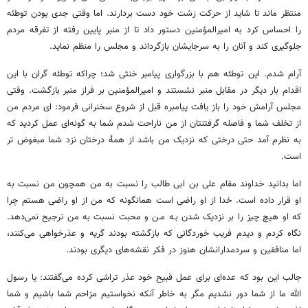
منتظر ماند تا شاید از حرکت زشت خود دست بردارند. اما وقتی جدی بودن توطئه
را احساس کرد به امیرالمؤمنین دستور داد تا از منبر پایین رفته از تفرقه مردم
جلوگیری کند و آنان را به سرجایشان بازگرداند و مجلس را منظم نماید.
آرام شدم. این توطئه هم با بزرگواری پیامبر خنثی شد؛ چراکه توطئه گران با این
اقدام بار دیگر در مقابل منبر نشستند و امیرالمؤمنین بر فراز منبر بازگشت. وقتی
مجلس آرامش خود را باز یافت پیامبره قبل از شروع سخنرانی فرمود: ای مردم من
از تخلف شما و فاصله گرفتنتان از من ناراحت شدم شما به گونه‌ای عمل کردید که
به نظرم آمد حتی درختی که نزدیک من باشد از همۀ درختان نزد شما مبغوض تر
است.
اما بدانید خداوند مقام علی بن ابی طالب را نسبت به من همچون من نسبت به
او قرار داده است. خدا از او راضی است همانگونه که من از او راضی هستم چرا
که او هیچ چیز را بر نزدیک شدن بـه مـن و محبت نسبت به من ترجیح نمی‌دهد.
نگاه کردم و دیدم فریب خوردگانی که بازگشته بودند گریه و عذرخواهی می‌کنند،
اما منافقین و سردمدارانشان هنوز در فکر نقشه‌های دیگری بودند.
جالب این بود که عده‌ای برای عمل قبیح خود عذر تراشی کرده می‌گفتند: یا رسول
الله ما از شما دور نشدیم مگر به خاطر آنکه نخواستیم مزاحم شما باشیم و شما