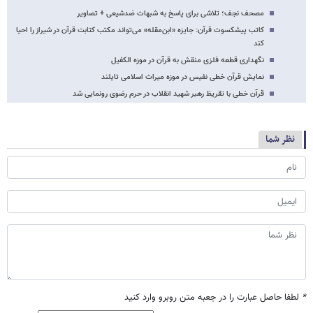
مصحف نجف؛ تلاشی برای پاسخ به شبهات ضدشیعی + تصاویر
کاتب پیشکسوت قرآن: جایزه «ابن‌مقله» می‌تواند مکتب کتابت قرآن در شیراز را احیا
کند
نگهداری قطعه فلزی منقش به قرآن در موزه الکفیل
نمایش قرآن خطی نفیس در موزه میراث اسلامی تایلند
قرآن خطی با تقریظ رهبر شهید انقلاب در حرم رضوی رونمایی شد
نظر شما
*
لطفا حاصل عبارت را در جعبه متن روبرو وارد کنید