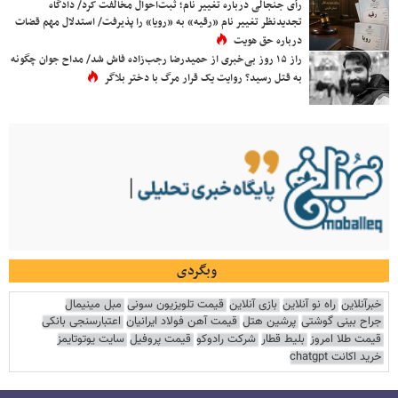
رأی جنجالی درباره تغییر نام؛ ثبت‌احوال مخالفت کرد/ دادگاه
تجدیدنظر تغییر نام «رقیه» به «رویا» را پذیرفت/ استدلال مهم قضات
درباره حق هویت
راز ۱۵ روز بی‌خبری از حمیدرضا رجب‌زاده فاش شد/ مداح جوان چگونه
به قتل رسید؟ روایت یک قرار مرگ با دختر بلاگر
وبگردی
خبرآنلاین
راه نو آنلاین
بازی آنلاین
قیمت تلویزیون سونی
مبل مینیمال
جراح بینی گوشتی
پرشین هتل
قیمت آهن فولاد ایرانیان
اعتبارسنجی بانکی
قیمت طلا امروز
بلیط قطار
شرکت رادوکو
قیمت پروفیل
سایت یوتوتایمز
خرید اکانت chatgpt