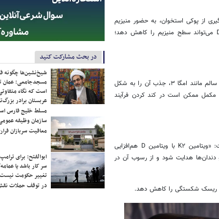
ستخوان‌ها و پیشگیری از پوکی استخوان، به حضور منیزیم
وابسته است. با این حال، به یاد داشته باشید که دوزهای بالای ویتامین D می‌تواند سطح منیزیم را کاهش دهد؛
در بحث مشارکت کنید
شیخ‌نشین‌ها چگونه فک
مسجدجامعی: عمان تن
از آنجا که ویتامین D محلول در چربی است، مصرف آن همراه با منابع چربی سالم مانند امگا ۳، جذب آن را به شکل
است که نگاه متفاوتی 
 مکمل ممکن است در کند کردن فرآیند
عربستان برادر بزرگ‌
مسلط خلیج فارس ا
سازمان وظیفه عمومی 
معافیت سربازان فراری
ویتامین K۲ نقش مهمی در سلامت استخوان و قلب دارد. پلنلز معتقد است: «ویتامین K۲ با ویتامین D هم‌افزایی
ابوالفتح: برای ترامپ
وان‌ها و دندان‌ها هدایت شود و از رسوب آن در
سر کار باشد یا عمامه/
تغییر حکومت نیست/ 
در توقف حملات نقش
ه و ریسک شکستگی را کاهش دهد.