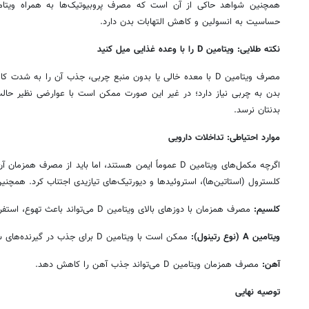
حساسیت به انسولین و کاهش التهابات بدن دارد.
نکته طلایی: ویتامین
D
را با وعده غذایی میل کنید
مصرف ویتامین D با معده خالی یا بدون منبع چربی، جذب آن را به 
بدن به چربی نیاز دارد؛ در غیر این صورت ممکن است با عوارضی نظیر حالت
بدنتان نرسد.
موارد احتیاطی: تداخلات دارویی
اگرچه مکمل‌های ویتامین D عموماً ایمن هستند، اما باید از مصر
کلسترول (استاتین‌ها)، استروئیدها و دیورتیک‌های تیازیدی اجتناب کرد. همچنین
کلسیم
:
مصرف همزمان با دوزهای بالای ویتامین D می‌تواند باعث تهوع، استفراغ، کم‌آبی بدن یا ایجاد سنگ کلیه شود.
ویتامین
A (
نوع رتینول
):
ممکن است با ویتامین D برای جذب در گیرنده‌های سلولی رقابت کند.
آهن
:
مصرف همزمان ویتامین D می‌تواند جذب آهن را کاهش دهد.
توصیه نهایی