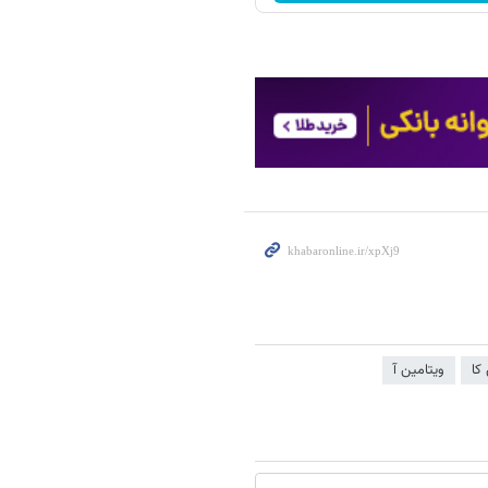
کا
ویتامین آ