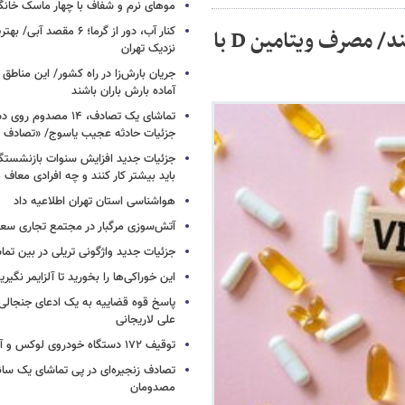
موهای نرم و شفاف با چهار ماسک خانگ
کنار آب، دور از گرما؛ ۶ مقصد
این ۴ مکمل جذب ویتامین D را افزایش می‌دهند/ مصرف ویتامین D با
نزدیک تهران
جریان بارش‌زا در راه کشور/ این مناطق ا
آماده بارش باران باشند
تماشای یک تصادف، ۱۴ مص
جزئیات حادثه عجیب یاسوج/ «تصادف 
جزئیات جدید افزایش سنوات بازنشستگ
باید بیشتر کار کنند و چه افرادی معاف
هواشناسی استان تهران اطلاعیه داد
آتش‌سوزی مرگبار در مجتمع تجاری سع
جزئیات جدید واژگونی تریلی در بین تما
این خوراکی‌ها را بخورید تا آلزایمر نگیری
پاسخ قوه قضاییه به یک ادعای جنجالی 
علی لاریجانی
توقیف ۱۷۲ دستگاه خودروی لوکس و آپارتمان
تصادف زنجیره‌ای در پی تماشای یک سانح
مصدومان