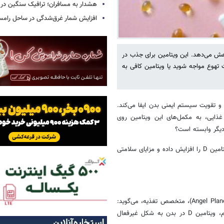
هشدار به مسافران؛ ترافیک سنگین در 
افزایش شمار غرق‌شدگی در ساحل رامس
شدت کاهش می‌دهد. این ویتامین برای جذب در
تهوع مواجه شوید یا ویتامین کافی به
لات و تقویت سیستم ایمنی بدن ایفا می‌کند.
غذایی، به مکمل‌های این ویتامین روی
 دیگر وابسته است؟
سلامت نیوز به نقل از verywellhealth نوشت: ۴ مکمل که می‌توانند جذب ویتامین D را افزایش داده و مزایای سلامتی
منیزیم برای تنظیم فشار خون و عملکرد اعصاب ضروری است. آنجل پلنلز (Angel Planells)، متخصص تغذیه، می‌گوید:
«منیزیم نقشی کلیدی در فعال‌سازی ویتامین D دارد. در صورت کمبود منیزیم، ویتامین D در بدن به شکل غیرفعال