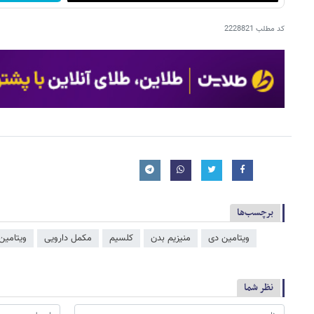
کد مطلب
2228821
برچسب‌ها
ویتامین دی
منیزیم بدن
کلسیم
مکمل دارویی
ویتامین 
نظر شما