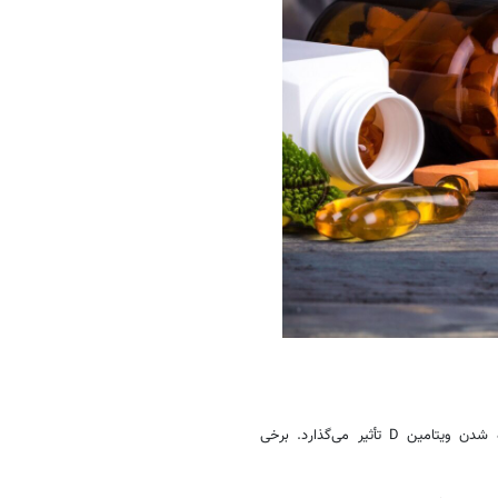
تحقیقات جدید نشان می‌دهند که سلامت روده مستقیماً بر نحوه متابولیزه شدن ویتامین D تأثیر می‌گذارد. برخی