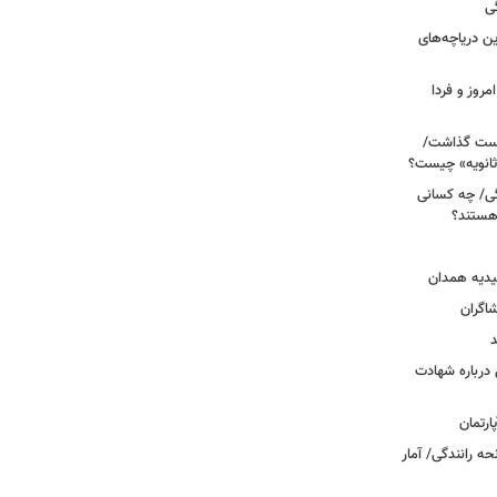
ی
 آبی/ بهترین دریاچه‌های
مروز و فردا
دوم روی دست گذاشت/
ثانویه» چیست؟
ی/ چه کسانی
 هستند؟
یدیه همدان
شاگران
د
درباره شهادت
ه رانندگی/ آمار