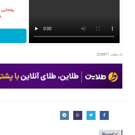
رونمایی
دن
کد مطلب
2228877
برچسب‌ها