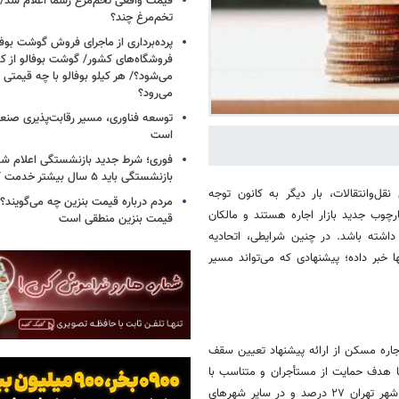
قیمت واقعی تخم‌مرغ رسما اعلام شد/ 
تخم‌مرغ چند؟
پرده‌برداری از ماجرای فروش گوشت بوفا
فروشگاه‌های کشور/ گوشت بوفالو از کج
می‌شود؟/ هر کیلو بوفالو با چه قیمتی
می‌رود؟
توسعه فناوری، مسیر رقابت‌پذیری صن
است
فوری؛ شرط جدید بازنشستگی اعلام شد/ 
بازنشستگی باید ۵ سال بیشتر خدمت کنند
قل‌وانتقالات، بار دیگر به کانون توجه
مردم درباره قیمت بنزین چه می‌گویند؟/
وب جدید بازار اجاره هستند و مالکان
قیمت بنزین منطقی است
 داشته باشد. در چنین شرایطی، اتحادیه
ا خبر داده؛ پیشنهادی که می‌تواند مسیر
 اجاره مسکن از ارائه پیشنهاد تعیین سقف
، این پیشنهاد با هدف حمایت از مستأجران و متناسب با
شرایط اقتصادی کشور تدوین شده و بر اساس آن، سقف افزایش اجاره‌بها در شهر تهران ۲۷ درصد و در سایر شهرهای