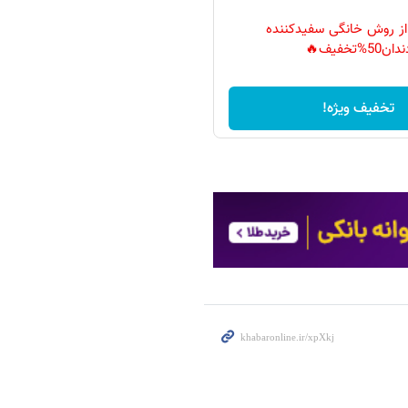
 از روش خانگی سفیدکننده
دان50%تخفیف🔥
تخفیف ویژه!