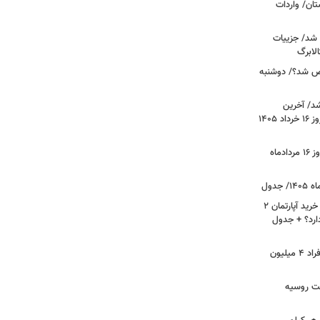
ان/ واردات
 شد/ جزییات
لابرگ
ص شد؟/ دوشنبه
د/ آخرین
وضعیت قیمت خودروهای پرفروش امروز ۱۶ خرداد ۱۴۰۵
قیمت جدید دلار، یورو و سایر ارزها امروز ۱۶ مردادماه
لیست قیمت خرید مسکن در نازی‌آباد/ خرید آپارتمان ۲
دارد؟ + جدول
سرپرستان خانوار بخوانند/ حساب این افراد ۴ میلیون
فت روسیه