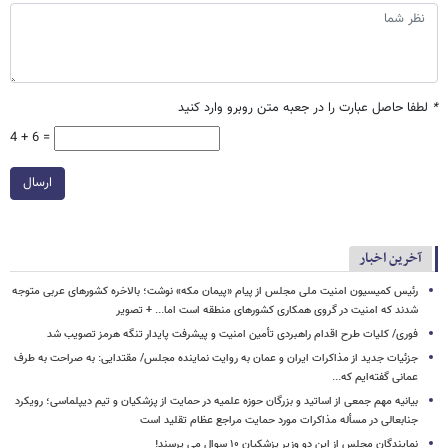
*
لطفا حاصل عبارت را در جعبه متن روبرو وارد کنید
4 + 6 =
ارسال
آخرین اخبار
رئیس کمیسیون امنیت ملی مجلس از پیام «پیمان مکه» نوشت؛ بالاخره کشورهای عربی متوجه
شدند که امنیت در گروی همکاری کشورهای منطقه است اما... + تصویر
فوری/ کلیات طرح اقدام راهبردی تأمین امنیت و پیشرفت پایدار تنگه هرمز تصویب شد
جزئیات جدید از مذاکرات ایران و عمان به روایت نماینده مجلس/ مقتدایی: به صراحت به طرف
عمانی گفته‌ایم که...
بیانیه مهم جمعی از اساتید و بزرگان حوزه علمیه در حمایت از پزشکیان و تیم دیپلماسی؛ رویکرد
جنابعالی در مسأله مذاکرات مورد حمایت مراجع عظام تقلید است
نمایندگان مجلس از این دو وزیر پزشکیان ۱۰ سوال می پرسند!