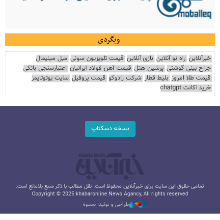
وبگردی
خبرآنلاین
راه نو آنلاین
بازی آنلاین
قیمت تلویزیون سونی
مبل مینیمال
جراح بینی گوشتی
پرشین هتل
قیمت آهن فولاد ایرانیان
اعتبارسنجی بانکی
قیمت طلا امروز
بلیط قطار
شرکت رادوکو
قیمت پروفیل
سایت یوتوتایمز
خرید اکانت chatgpt
نسخه دسکتاپ
تمامی حقوق این سایت برای خبرآنلاین محفوظ است. نقل مطالب با ذکر منبع بلامانع است.
Copyright © 2025 khabaronline News Agancy, All rights reserved
طراحی و تولید: نستوه