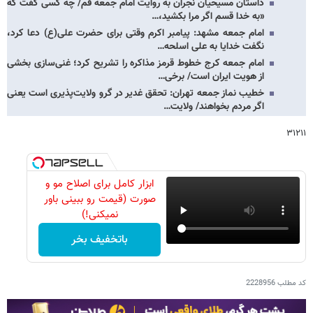
داستان مسیحیان نجران به روایت امام جمعه قم/ چه کسی گفت که
«به خدا قسم اگر مرا بکشید،…
امام جمعه مشهد: پیامبر اکرم وقتی برای حضرت علی(ع) دعا کرد،
نگفت خدایا به علی اسلحه…
امام جمعه کرج خطوط قرمز مذاکره را تشریح کرد؛ غنی‌سازی بخشی
از هویت ایران است/ برخی…
خطیب نماز جمعه تهران: تحقق غدیر در گرو ولایت‌پذیری است یعنی
اگر مردم بخواهند/ ولایت…
۳۱۲۱۱
ابزار کامل برای اصلاح مو و
صورت (قیمت رو ببینی باور
نمیکنی!)
باتخفیف بخر
کد مطلب
2228956