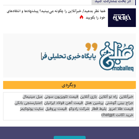
در بحث مشارکت کنید
شما نظر بدهید/ خبرآنلاین را چگونه می‌بینید؟ پیشنهادها و انتقادهای
خود را بگویید
وبگردی
خبرآنلاین
راه نو آنلاین
بازی آنلاین
قیمت تلویزیون سونی
مبل مینیمال
جراح بینی گوشتی
پرشین هتل
قیمت آهن فولاد ایرانیان
اعتبارسنجی بانکی
قیمت طلا امروز
بلیط قطار
شرکت رادوکو
قیمت پروفیل
سایت یوتوتایمز
خرید اکانت chatgpt