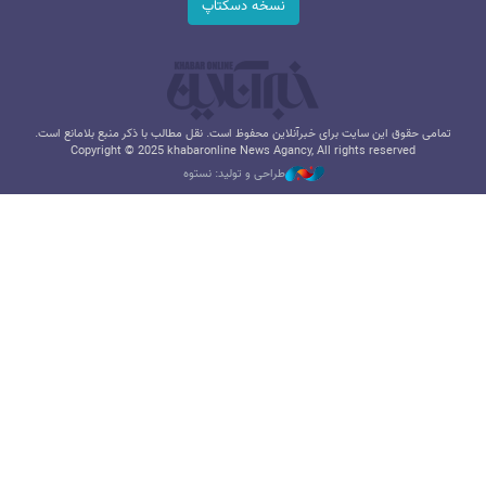
نسخه دسکتاپ
تمامی حقوق این سایت برای خبرآنلاین محفوظ است. نقل مطالب با ذکر منبع بلامانع است.
Copyright © 2025 khabaronline News Agancy, All rights reserved
طراحی و تولید: نستوه