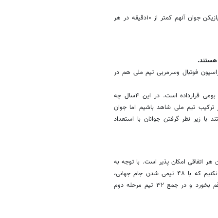
چرا باید فلان باشگاه بزرگ و پر هزینه در طول لیگ فقط از وجود یک یا دو بازیکن جوان آنهم کمتر از ۱۰دقیقه در هر
 هستند.
راسیون فوتبال وسرمربی تیم ملی هم در
فدراسیون حدود ۴سال است که سکان هدایت تیم ملی را در اختیار مربی بومی قرارداده است. در این ۴سال چه
ر ترکیب تیم ملی شاهد باشیم اما جوان
 می‌توانستند با زیر نظر گرفتن جوانان با استعداد
 هر اتفاقی امکان پذیر است. با توجه به
اینکه گروه سختی نداریم احتمال صعود به مرحله بعد وجود دارد. فراموش نکنیم که با ۴۸ تیمی شدن جام جهانی،
صعود از مرحله گروهی در این دوره محتمل تر است. امیدوارم این اتفاق رقم بخورد و در جمع ۳۲ تیم مرحله دوم