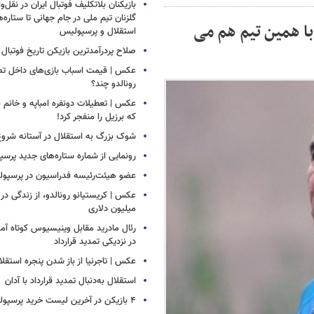
بازیکنان بلاتکلیف فوتبال ایران در نقل‌وا
گلزنان تیم ملی در جام جهانی تا ستاره‌
با همین تیم هم می
استقلال و پرسپولیس
صلاح پردرآمدترین بازیکن تاریخ فوتبال
عکس | قیمت اسباب بازی‌های داخل تصو
رونالدو چند؟
عکس | تعطیلات دونفره امباپه و خانم ب
که برزیل را منفجر کرد!
شوک بزرگ به استقلال در آستانه شروع
رونمایی از شماره ستاره‌های جدید پرس
عضو هیئت‌رئیسه فدراسیون در پرسپ
عکس | کریستیانو رونالدو، از زندگی در فق
میلیون دلاری
رئال مادرید مقابل وینیسیوس کوتاه آمد
در نزدیکی تمدید قرارداد
عکس | تاجرنیا از باز شدن پنجره استقلا
استقلال به‌دنبال تمدید قرارداد با آدان
۴ بازیکن در آخرین لیست خرید پرسپولیس!