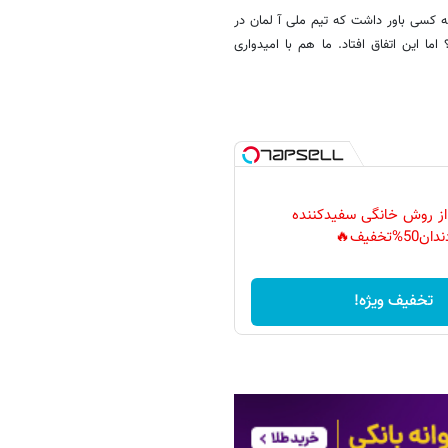
چه کسی باور داشت که تیم ملی آ لمان در
ان برزیلی ۷ گل به این تیم بزند؟ اما این اتفاق افتاد. ما هم با امیدواری
 از روش خانگی سفیدکننده
دان50%تخفیف🔥
تخفیف ویژه!