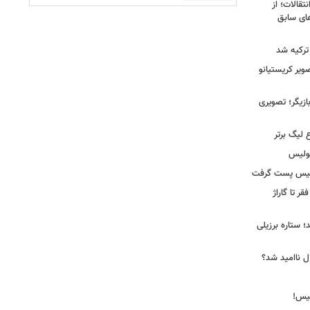
نتقالات؛ از
های سابق
 ترکیه شد
یر کریستیانو
ازیگر؛ تصویری
 لیگ برتر
پولیس
ولیس پست گرفت
ر تا گاراژ
؛ ستاره برزیلی
ل ناامید شد؟