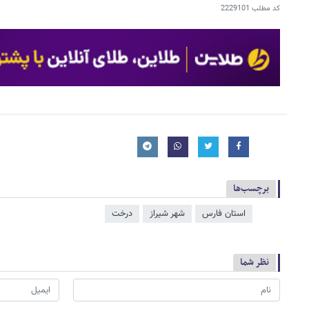
کد مطلب
2229101
برچسب‌ها
استان فارس
شهر شیراز
درخت
نظر شما