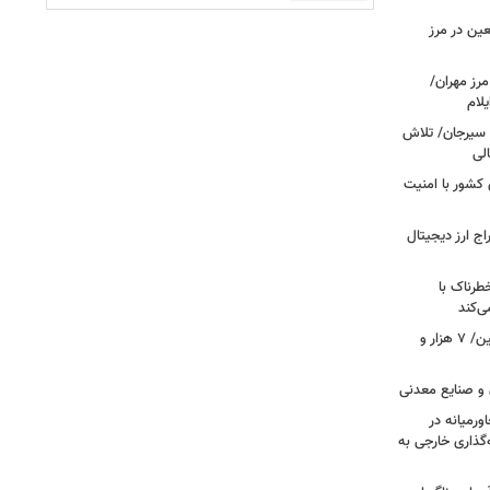
عین در مرز
 مرز مهران/
د سیرجان/ تلاش
لی
 مرزهای کشور با امنیت
راج ارز دیجیتال
رناک با
ی‌کند
رکوردشکنی بی‌سابقه در جابه‌جایی اربعین/ ۷ هزار و
 و صنایع معدنی
ورمیانه در
ر سرمایه‌گذاری خارجی به