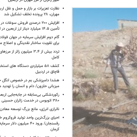
عبور زائران از مرز مهران در اربعین
نظارت تعزیرات بر بازار و حمل و نقل ارب
مهران، ۲۸ پرونده تخلف تشکیل شد
افزایش ۲۰۰ درصدی فروش سوغات در
تأمین ۱۴.۵ میلیارد دینار ارز اربعین در ایلام
گام دوم افزایش سرمایه در جهان فولا
برای تقویت ساختار نقدینگی و اصلاح ما
تردد بیش از ۳.۴ میلیون زائر از
کامل
کشف ۵۸ میلیاردی دستگاه های استخ
قاچاق در اردبیل
هشدا دامپزشکی بم در خصوص انگل خط
میزبانی حلزون/ دام و انسان را تهدید م
۳۸۰ اتوبوس در خدمت زائران حسینی
ناترازی انرژی، مانع بزرگ توسعه معادن
احیای بزرگ‌ترین واحد تولید فروکروم خا
رفسنجان/ ورود ۴۰ میلیون دلا
کرمان