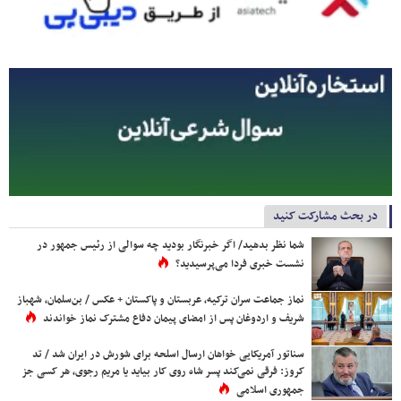
در بحث مشارکت کنید
شما نظر بدهید/ اگر خبرنگار بودید چه سوالی از رئیس جمهور در
نشست خبری فردا می‌پرسیدید؟
نماز جماعت سران ترکیه، عربستان و پاکستان + عکس / بن‌سلمان، شهباز
شریف و اردوغان پس از امضای پیمان دفاع مشترک نماز خواندند
سناتور آمریکایی خواهان ارسال اسلحه برای شورش در ایران شد / تد
کروز: فرقی نمی‌کند پسر شاه روی کار بیاید یا مریم رجوی، هر کسی جز
جمهوری اسلامی