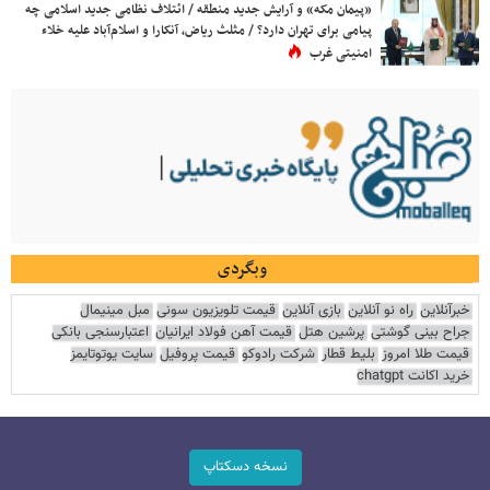
«پیمان مکه» و آرایش جدید منطقه / ائتلاف نظامی جدید اسلامی چه
پیامی برای تهران دارد؟ / مثلث ریاض، آنکارا و اسلام‌آباد علیه خلاء
امنیتی غرب
وبگردی
خبرآنلاین
راه نو آنلاین
بازی آنلاین
قیمت تلویزیون سونی
مبل مینیمال
جراح بینی گوشتی
پرشین هتل
قیمت آهن فولاد ایرانیان
اعتبارسنجی بانکی
قیمت طلا امروز
بلیط قطار
شرکت رادوکو
قیمت پروفیل
سایت یوتوتایمز
خرید اکانت chatgpt
نسخه دسکتاپ